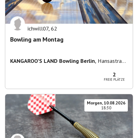
ichwill07
,
62
Bowling am Montag
KANGAROO'S LAND Bowling Berlin
,
Hansastraße
236, 13051 Berlin-Bezirk Lichtenberg,
Deutschland
2
FREIE PLÄTZE
Morgen, 10.08.2026
18:30