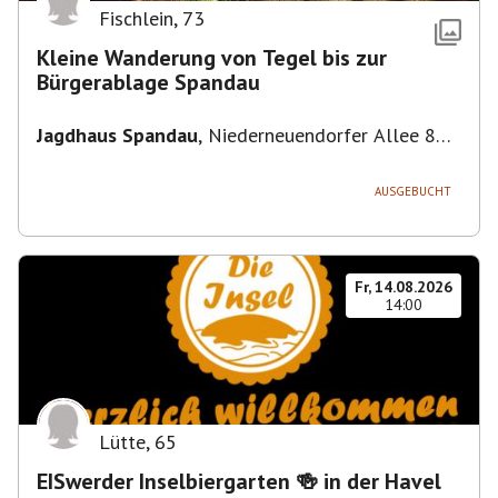
Fischlein
,
73
Kleine Wanderung von Tegel bis zur
Bürgerablage Spandau
Jagdhaus Spandau
,
Niederneuendorfer Allee 80,
13587 Berlin
AUSGEBUCHT
Fr, 14.08.2026
14:00
Lütte
,
65
EISwerder Inselbiergarten 🍻 in der Havel