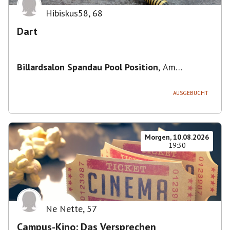
Hibiskus58
,
68
Dart
Billardsalon Spandau Pool Position
,
Am
Juliusturm 31, 13599 Berlin, Deutschland
AUSGEBUCHT
Morgen, 10.08.2026
19:30
Ne Nette
,
57
Campus-Kino: Das Versprechen