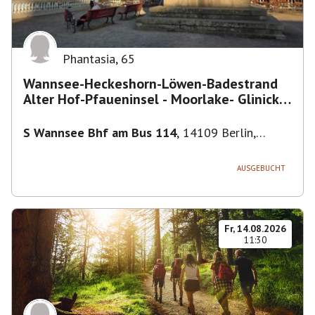
Phantasia
,
65
Wannsee-Heckeshorn-Löwen-Badestrand
Alter Hof-Pfaueninsel - Moorlake- Glinicker
Brücke-
S Wannsee Bhf am Bus 114
,
14109 Berlin,
Deutschland
AUSGEBUCHT
Fr, 14.08.2026
11:30