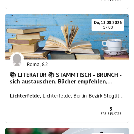
Do, 13.08.2026
17:00
Roma
,
82
📚 LITERATUR 📚 STAMMTISCH - BRUNCH -
sich austauschen, Bücher empfehlen,
Lesen/Vorlesen
Lichterfelde
,
Lichterfelde, Berlin-Bezirk Steglitz-
Zehlendorf, Deutschland
5
FREIE PLÄTZE