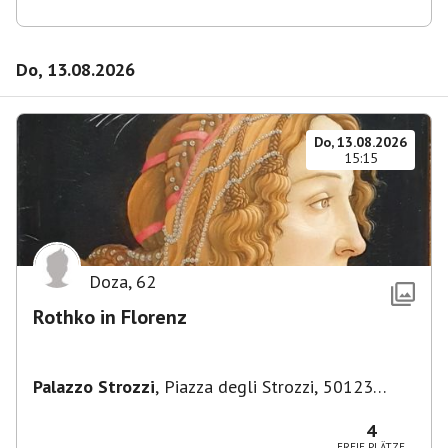
Do, 13.08.2026
Do, 13.08.2026
15:15
Doza
,
62
Rothko in Florenz
Palazzo Strozzi
,
Piazza degli Strozzi, 50123
Firenze FI, Italien
4
FREIE PLÄTZE