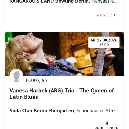
KANGAROO'S LAND Bowling Berlin
,
Hansastraße
236, 13051 Berlin-Bezirk Lichtenberg,
Deutschland
AUSGEBUCHT
Mi, 12.08.2026
18:00
LC007
,
65
Vanesa Harbek (ARG) Trio - The Queen of
Latin Blues
Soda Club Berlin-Biergarten
,
Schönhauser Allee
36, 10435 Berlin, Deutschland
9
ANMELDUNGEN