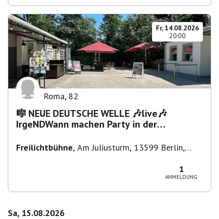
Fr, 14.08.2026
20:00
Roma
,
82
🎼 NEUE DEUTSCHE WELLE 🎶live🎶
IrgeNDWann machen Party in der
Freilichtbühne bis "...die Schule🔥"
Freilichtbühne
,
Am Juliusturm, 13599 Berlin,
Deutschland
1
ANMELDUNG
Sa, 15.08.2026