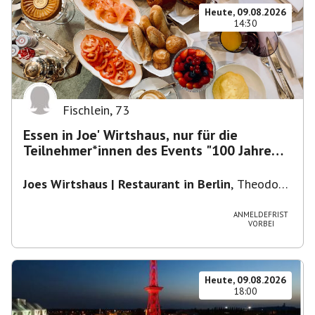
Heute, 09.08.2026
14:30
Fischlein
,
73
Essen in Joe' Wirtshaus, nur für die
Teilnehmer*innen des Events "100 Jahre
Funkturm"
Joes Wirtshaus | Restaurant in Berlin
,
Theodor-
Heuss-Platz 10, 14052 Berlin, U Theodor- Heuss
-Platz
ANMELDEFRIST
VORBEI
Heute, 09.08.2026
18:00