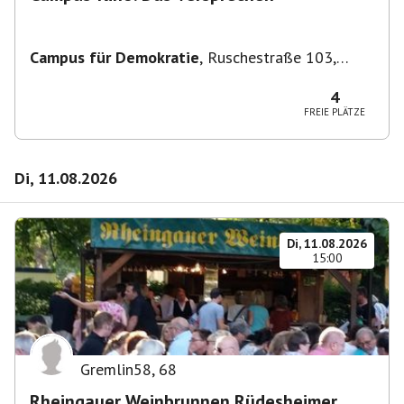
Campus für Demokratie
,
Ruschestraße 103,
10365 Berlin-Bezirk Lichtenberg, Deutschland
4
FREIE PLÄTZE
Di, 11.08.2026
Di, 11.08.2026
15:00
Gremlin58
,
68
Rheingauer Weinbrunnen Rüdesheimer