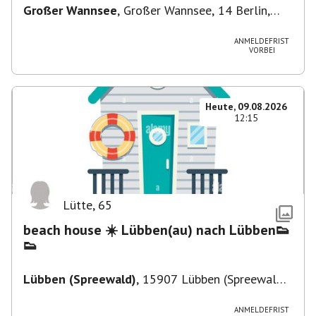
Großer Wannsee
,
Großer Wannsee, 14 Berlin,
Deutschland
ANMELDEFRIST
VORBEI
Heute, 09.08.2026
12:15
Lütte
,
65
beach house ☀️ Lübben(au) nach Lübben👟
👟
Lübben (Spreewald)
,
15907 Lübben (Spreewald),
Deutschland
ANMELDEFRIST