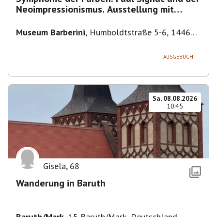
Neoimpressionismus. Ausstellung mit
Führung.
Museum Barberini
,
Humboldtstraße 5-6, 14467
Potsdam, Deutschland
AUSGEBUCHT
Sa, 08.08.2026
10:45
Gisela
,
68
Wanderung in Baruth
Baruth/Mark
,
15 Baruth/Mark, Deutschland