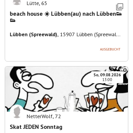
Lütte
,
65
beach house ☀️ Lübben(au) nach Lübben👟
👟
Lübben (Spreewald)
,
15907 Lübben (Spreewald),
Deutschland
AUSGEBUCHT
So, 09.08.2026
13:00
NetterWolf
,
72
Skat JEDEN Sonntag