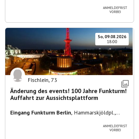
Heuss-Platz 10, 14052 Berlin, U Theodor- Heuss
-Platz
ANMELDEFRIST
VORBEI
So, 09.08.2026
18:00
Fischlein
,
73
Änderung des events! 100 Jahre Funkturm!
Auffahrt zur Aussichtsplattform
Eingang Funkturm Berlin
,
Hammarskjöldpl.,
14055 Berlin, Deutschland
ANMELDEFRIST
VORBEI