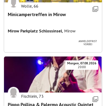
Wolle
,
66
Minicampertreffen in Mirow
Mirow Parkplatz Schlossinsel
,
Mirow
ANMELDEFRIST
VORBEI
Morgen, 07.08.2026
20:00
Fischlein
,
73
Pippo Pollina & Palermo Acoustic Quintet