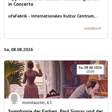
in Concerto
ufaFabrik - Internationales Kultur Centrum
,
Viktoriastraße 10-18, 12105 Berlin, U
Ullsteinstraße Ausgang Viktoriastraße
AUSGEBUCHT
Sa, 08.08.2026
Sa, 08.08.2026
10:00
mondauster
,
63
Symphonie der Farben. Paul Signac und der