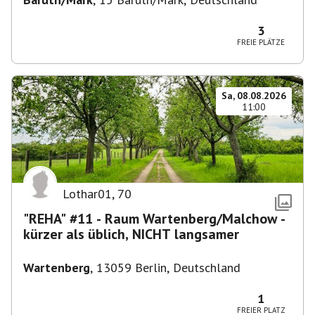
3
FREIE PLÄTZE
Sa, 08.08.2026
11:00
Lothar01
,
70
"REHA" #11 - Raum Wartenberg/Malchow -
kürzer als üblich, NICHT langsamer
Wartenberg
,
13059 Berlin, Deutschland
1
FREIER PLATZ