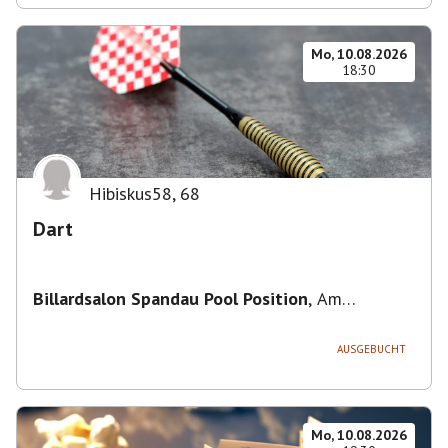
Mo, 10.08.2026
18:30
Hibiskus58
,
68
Dart
Billardsalon Spandau Pool Position
,
Am
Juliusturm 31, 13599 Berlin, Deutschland
AUSGEBUCHT
Mo, 10.08.2026