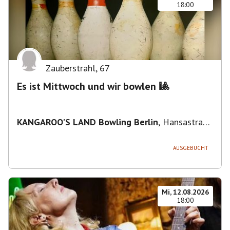
18:00
Zauberstrahl
,
67
Es ist Mittwoch und wir bowlen 🎱
KANGAROO'S LAND Bowling Berlin
,
Hansastraße
236, 13051 Berlin-Bezirk Lichtenberg,
Deutschland
AUSGEBUCHT
Mi, 12.08.2026
18:00