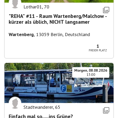
Lothar01
,
70
"REHA" #11 - Raum Wartenberg/Malchow -
kürzer als üblich, NICHT langsamer
Wartenberg
,
13059 Berlin, Deutschland
1
FREIER PLATZ
Morgen, 08.08.2026
13:00
Stadtwanderer
,
65
Einfach mal so.....ins Grüne?