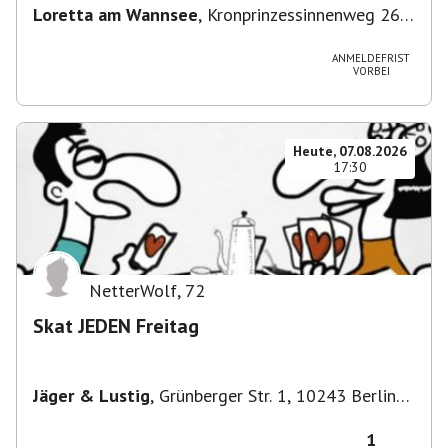
Loretta am Wannsee
,
Kronprinzessinnenweg 260,
14109 Berlin, Deutschland
ANMELDEFRIST
VORBEI
Heute, 07.08.2026
17:30
NetterWolf
,
72
Skat JEDEN Freitag
Jäger & Lustig
,
Grünberger Str. 1, 10243 Berlin-
Bezirk Friedrichshain-Kreuzberg, Deutschland
1