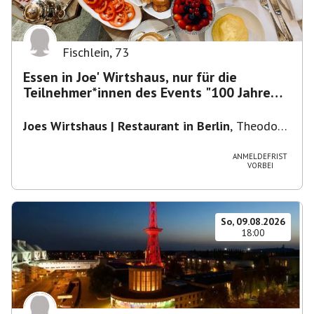
Fischlein
,
73
Essen in Joe' Wirtshaus, nur für die
Teilnehmer*innen des Events "100 Jahre
Funkturm"
Joes Wirtshaus | Restaurant in Berlin
,
Theodor-
Heuss-Platz 10, 14052 Berlin, U Theodor- Heuss
-Platz
ANMELDEFRIST
VORBEI
So, 09.08.2026
18:00