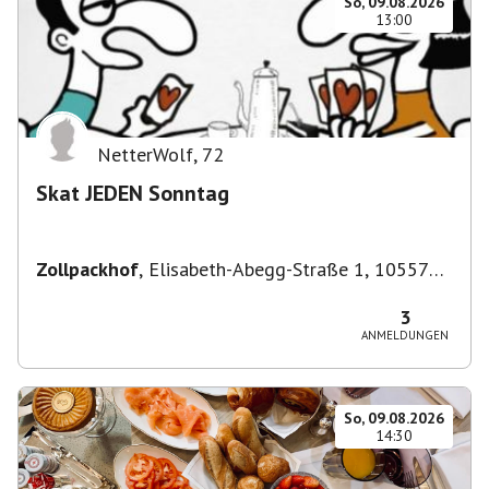
So, 09.08.2026
13:00
NetterWolf
,
72
Skat JEDEN Sonntag
Zollpackhof
,
Elisabeth-Abegg-Straße 1, 10557
Berlin, Deutschland
3
ANMELDUNGEN
So, 09.08.2026
14:30