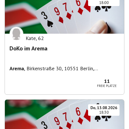
18:00
Kate
,
62
DoKo im Arema
Arema
,
Birkenstraße 30, 10551 Berlin,
Deutschland
11
FREIE PLÄTZE
Do, 13.08.2026
18:30