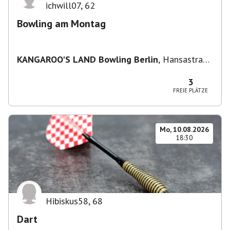
ichwill07
,
62
Bowling am Montag
KANGAROO'S LAND Bowling Berlin
,
Hansastraße
236, 13051 Berlin-Bezirk Lichtenberg,
Deutschland
3
FREIE PLÄTZE
Mo, 10.08.2026
18:30
Hibiskus58
,
68
Dart