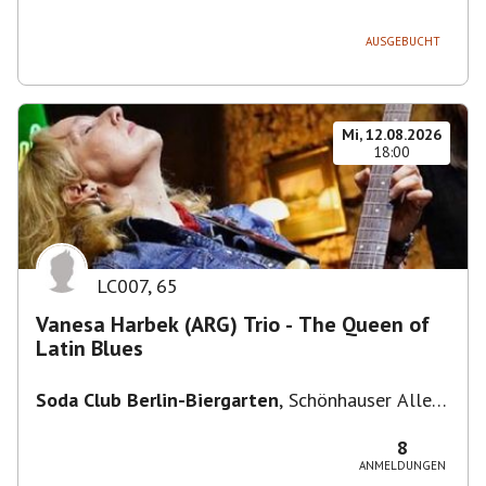
236, 13051 Berlin-Bezirk Lichtenberg,
Deutschland
AUSGEBUCHT
Mi, 12.08.2026
18:00
LC007
,
65
Vanesa Harbek (ARG) Trio - The Queen of
Latin Blues
Soda Club Berlin-Biergarten
,
Schönhauser Allee
36, 10435 Berlin, Deutschland
8
ANMELDUNGEN