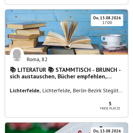
Do, 13.08.2026
17:00
Roma
,
82
📚 LITERATUR 📚 STAMMTISCH - BRUNCH -
sich austauschen, Bücher empfehlen,
Lesen/Vorlesen
Lichterfelde
,
Lichterfelde, Berlin-Bezirk Steglitz-
Zehlendorf, Deutschland
5
FREIE PLÄTZE
Do, 13.08.2026