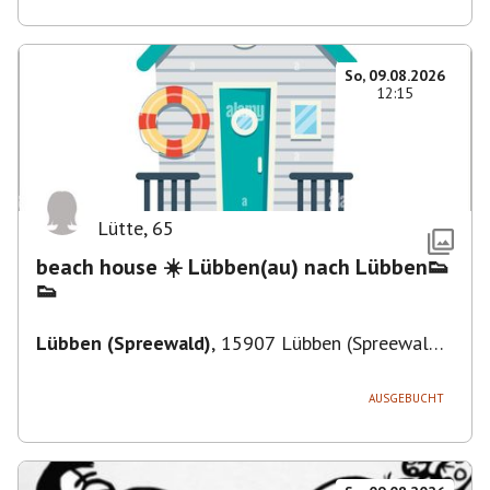
So, 09.08.2026
12:15
Lütte
,
65
beach house ☀️ Lübben(au) nach Lübben👟
👟
Lübben (Spreewald)
,
15907 Lübben (Spreewald),
Deutschland
AUSGEBUCHT