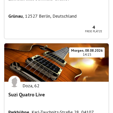
Grünau
,
12527 Berlin, Deutschland
4
FREIE PLÄTZE
Morgen, 08.08.2026
14:15
Doza
,
62
Suzi Quatro Live
Parkbühne
,
Karl-Tauchnitz-Straße 28, 04107