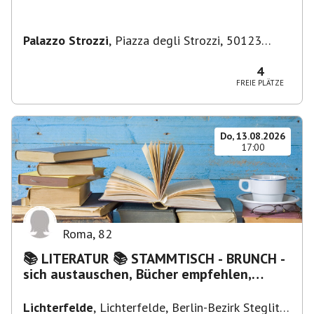
Palazzo Strozzi
,
Piazza degli Strozzi, 50123
Firenze FI, Italien
4
FREIE PLÄTZE
Do, 13.08.2026
17:00
Roma
,
82
📚 LITERATUR 📚 STAMMTISCH - BRUNCH -
sich austauschen, Bücher empfehlen,
Lesen/Vorlesen
Lichterfelde
,
Lichterfelde, Berlin-Bezirk Steglitz-