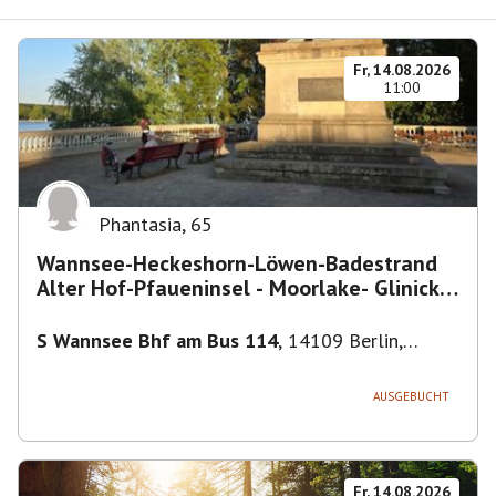
Fr, 14.08.2026
11:00
Phantasia
,
65
Wannsee-Heckeshorn-Löwen-Badestrand
Alter Hof-Pfaueninsel - Moorlake- Glinicker
Brücke-
S Wannsee Bhf am Bus 114
,
14109 Berlin,
Deutschland
AUSGEBUCHT
Fr, 14.08.2026