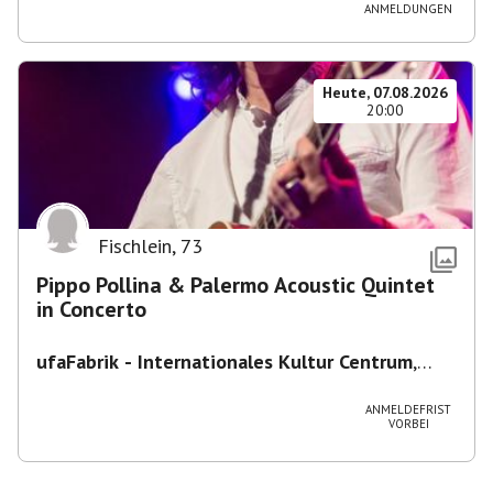
ANMELDUNGEN
Heute, 07.08.2026
20:00
Fischlein
,
73
Pippo Pollina & Palermo Acoustic Quintet
in Concerto
ufaFabrik - Internationales Kultur Centrum
,
Viktoriastraße 10-18, 12105 Berlin, U
Ullsteinstraße Ausgang Viktoriastraße
ANMELDEFRIST
VORBEI