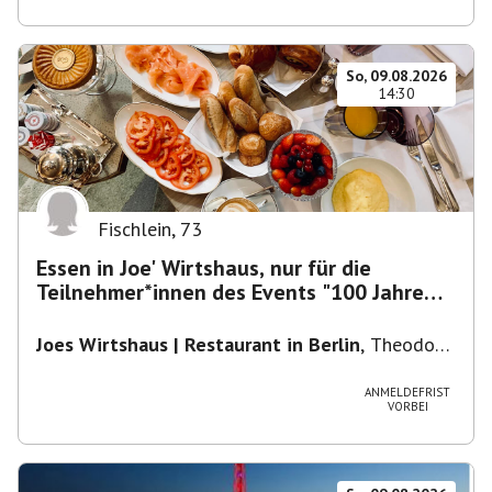
So, 09.08.2026
14:30
Fischlein
,
73
Essen in Joe' Wirtshaus, nur für die
Teilnehmer*innen des Events "100 Jahre
Funkturm"
Joes Wirtshaus | Restaurant in Berlin
,
Theodor-
Heuss-Platz 10, 14052 Berlin, U Theodor- Heuss
-Platz
ANMELDEFRIST
VORBEI