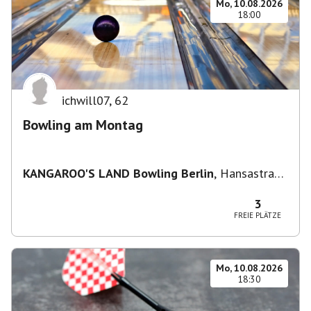
Mo, 10.08.2026
18:00
ichwill07
,
62
Bowling am Montag
KANGAROO'S LAND Bowling Berlin
,
Hansastraße
236, 13051 Berlin-Bezirk Lichtenberg,
Deutschland
3
FREIE PLÄTZE
Mo, 10.08.2026
18:30