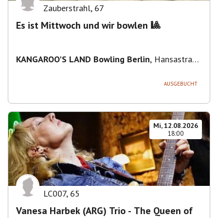
Zauberstrahl
,
67
Es ist Mittwoch und wir bowlen 🎱
KANGAROO'S LAND Bowling Berlin
,
Hansastraße
236, 13051 Berlin-Bezirk Lichtenberg,
Deutschland
AUSGEBUCHT
Mi, 12.08.2026
18:00
LC007
,
65
Vanesa Harbek (ARG) Trio - The Queen of