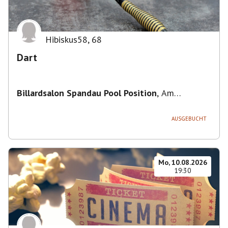
Hibiskus58
,
68
Dart
Billardsalon Spandau Pool Position
,
Am
Juliusturm 31, 13599 Berlin, Deutschland
AUSGEBUCHT
Mo, 10.08.2026
19:30