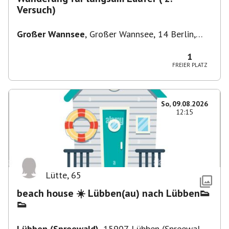
Versuch)
Großer Wannsee
,
Großer Wannsee, 14 Berlin,
Deutschland
1
FREIER PLATZ
So, 09.08.2026
12:15
Lütte
,
65
beach house ☀️ Lübben(au) nach Lübben👟
👟
Lübben (Spreewald)
,
15907 Lübben (Spreewald),