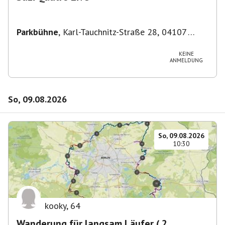
Parkbühne
,
Karl-Tauchnitz-Straße 28, 04107
Leipzig, Deutschland
KEINE
ANMELDUNG
So, 09.08.2026
So, 09.08.2026
10:30
kooky
,
64
Wanderung für langsam Läufer ( 2.