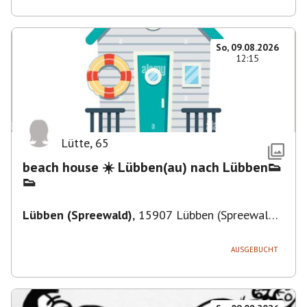
So, 09.08.2026
12:15
Lütte
,
65
beach house ☀️ Lübben(au) nach Lübben👟
👟
Lübben (Spreewald)
,
15907 Lübben (Spreewald),
Deutschland
AUSGEBUCHT