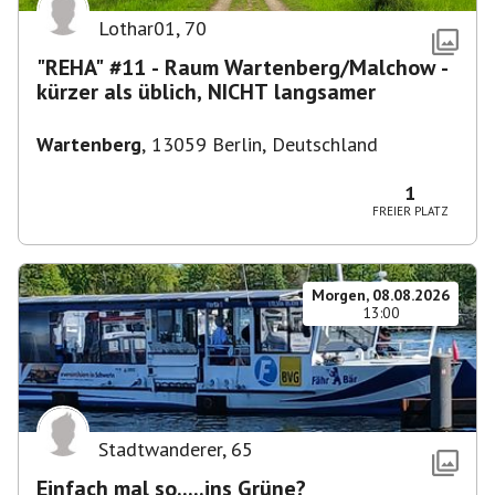
Lothar01
,
70
"REHA" #11 - Raum Wartenberg/Malchow -
kürzer als üblich, NICHT langsamer
Wartenberg
,
13059 Berlin, Deutschland
1
FREIER PLATZ
Morgen, 08.08.2026
13:00
Stadtwanderer
,
65
Einfach mal so.....ins Grüne?