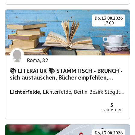
Do, 13.08.2026
17:00
Roma
,
82
📚 LITERATUR 📚 STAMMTISCH - BRUNCH -
sich austauschen, Bücher empfehlen,
Lesen/Vorlesen
Lichterfelde
,
Lichterfelde, Berlin-Bezirk Steglitz-
Zehlendorf, Deutschland
5
FREIE PLÄTZE
Do, 13.08.2026