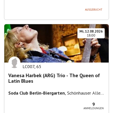
236, 13051 Berlin-Bezirk Lichtenberg,
Deutschland
AUSGEBUCHT
Mi, 12.08.2026
18:00
LC007
,
65
Vanesa Harbek (ARG) Trio - The Queen of
Latin Blues
Soda Club Berlin-Biergarten
,
Schönhauser Allee
36, 10435 Berlin, Deutschland
9
ANMELDUNGEN