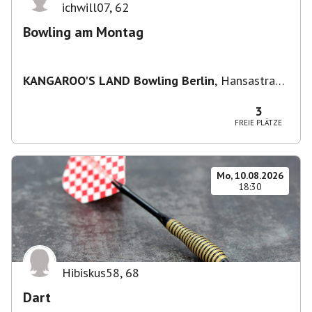
ichwill07
,
62
Bowling am Montag
KANGAROO'S LAND Bowling Berlin
,
Hansastraße
236, 13051 Berlin-Bezirk Lichtenberg,
Deutschland
3
FREIE PLÄTZE
Mo, 10.08.2026
18:30
Hibiskus58
,
68
Dart