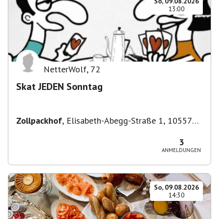
So, 09.08.2026
13:00
NetterWolf
,
72
Skat JEDEN Sonntag
Zollpackhof
,
Elisabeth-Abegg-Straße 1, 10557
Berlin, Deutschland
3
ANMELDUNGEN
So, 09.08.2026
14:30