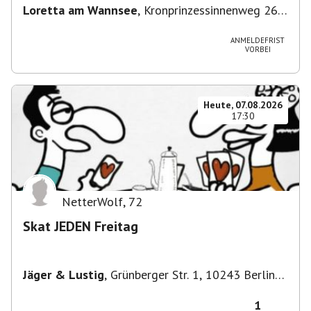
Loretta am Wannsee
,
Kronprinzessinnenweg 260,
14109 Berlin, Deutschland
ANMELDEFRIST
VORBEI
Heute, 07.08.2026
17:30
NetterWolf
,
72
Skat JEDEN Freitag
Jäger & Lustig
,
Grünberger Str. 1, 10243 Berlin-
Bezirk Friedrichshain-Kreuzberg, Deutschland
1