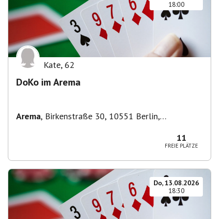
18:00
Kate
,
62
DoKo im Arema
Arema
,
Birkenstraße 30, 10551 Berlin,
Deutschland
11
FREIE PLÄTZE
Do, 13.08.2026
18:30