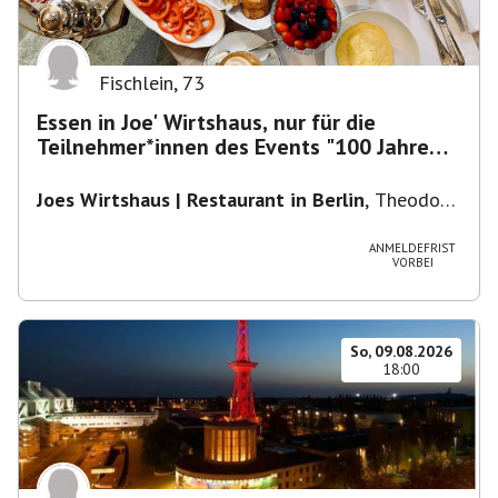
Fischlein
,
73
Essen in Joe' Wirtshaus, nur für die
Teilnehmer*innen des Events "100 Jahre
Funkturm"
Joes Wirtshaus | Restaurant in Berlin
,
Theodor-
Heuss-Platz 10, 14052 Berlin, U Theodor- Heuss
-Platz
ANMELDEFRIST
VORBEI
So, 09.08.2026
18:00