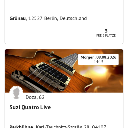
Grünau
,
12527 Berlin, Deutschland
3
FREIE PLÄTZE
Morgen, 08.08.2026
14:15
Doza
,
62
Suzi Quatro Live
Parkbühne
,
Karl-Tauchnitz-Straße 28, 04107