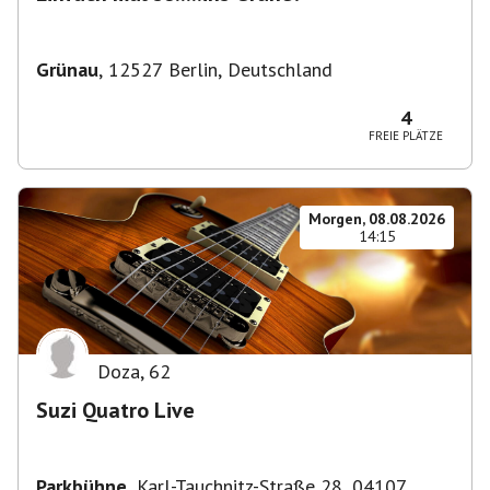
Grünau
,
12527 Berlin, Deutschland
4
FREIE PLÄTZE
Morgen, 08.08.2026
14:15
Doza
,
62
Suzi Quatro Live
Parkbühne
,
Karl-Tauchnitz-Straße 28, 04107