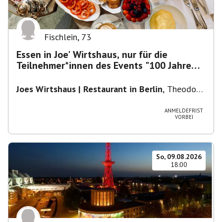
Fischlein
,
73
Essen in Joe' Wirtshaus, nur für die
Teilnehmer*innen des Events "100 Jahre
Funkturm"
Joes Wirtshaus | Restaurant in Berlin
,
Theodor-
Heuss-Platz 10, 14052 Berlin, U Theodor- Heuss
-Platz
ANMELDEFRIST
VORBEI
So, 09.08.2026
18:00