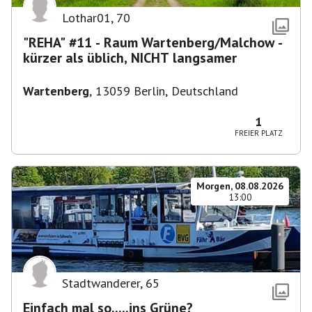
Lothar01
,
70
"REHA" #11 - Raum Wartenberg/Malchow -
kürzer als üblich, NICHT langsamer
Wartenberg
,
13059 Berlin, Deutschland
1
FREIER PLATZ
Morgen, 08.08.2026
13:00
Stadtwanderer
,
65
Einfach mal so.....ins Grüne?