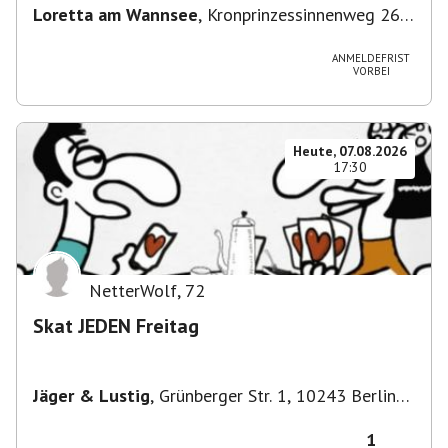
Loretta am Wannsee
,
Kronprinzessinnenweg 260,
14109 Berlin, Deutschland
ANMELDEFRIST
VORBEI
Heute, 07.08.2026
17:30
NetterWolf
,
72
Skat JEDEN Freitag
Jäger & Lustig
,
Grünberger Str. 1, 10243 Berlin-
Bezirk Friedrichshain-Kreuzberg, Deutschland
1