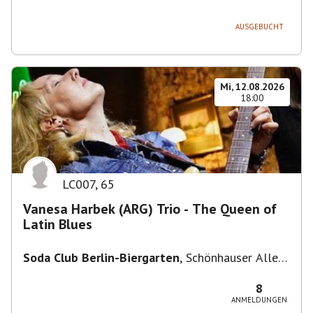
236, 13051 Berlin-Bezirk Lichtenberg,
Deutschland
AUSGEBUCHT
Mi, 12.08.2026
18:00
LC007
,
65
Vanesa Harbek (ARG) Trio - The Queen of
Latin Blues
Soda Club Berlin-Biergarten
,
Schönhauser Allee
36, 10435 Berlin, Deutschland
8
ANMELDUNGEN