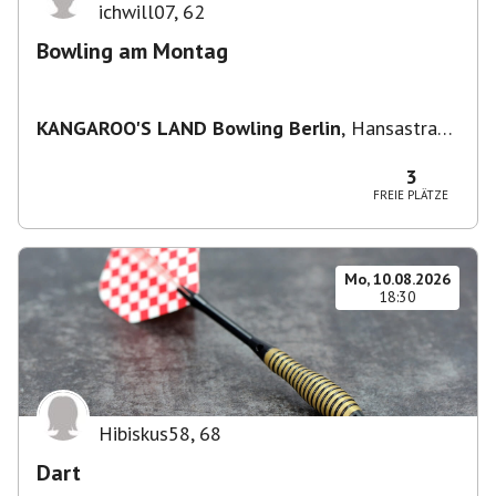
ichwill07
,
62
Bowling am Montag
KANGAROO'S LAND Bowling Berlin
,
Hansastraße
236, 13051 Berlin-Bezirk Lichtenberg,
Deutschland
3
FREIE PLÄTZE
Mo, 10.08.2026
18:30
Hibiskus58
,
68
Dart