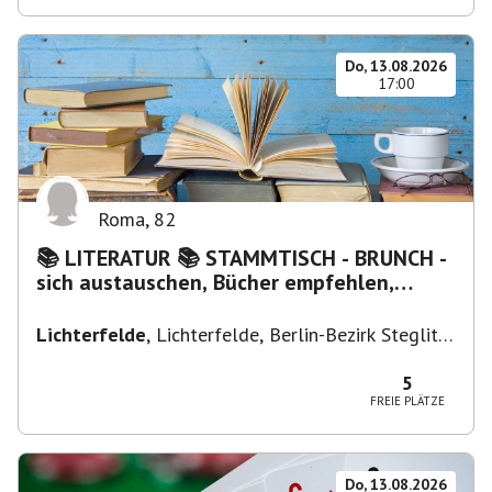
Do, 13.08.2026
17:00
Roma
,
82
📚 LITERATUR 📚 STAMMTISCH - BRUNCH -
sich austauschen, Bücher empfehlen,
Lesen/Vorlesen
Lichterfelde
,
Lichterfelde, Berlin-Bezirk Steglitz-
Zehlendorf, Deutschland
5
FREIE PLÄTZE
Do, 13.08.2026