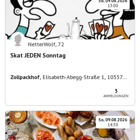
So, 09.08.2026
13:00
NetterWolf
,
72
Skat JEDEN Sonntag
Zollpackhof
,
Elisabeth-Abegg-Straße 1, 10557
Berlin, Deutschland
3
ANMELDUNGEN
So, 09.08.2026
14:30