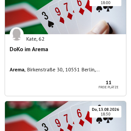
18:00
Kate
,
62
DoKo im Arema
Arema
,
Birkenstraße 30, 10551 Berlin,
Deutschland
11
FREIE PLÄTZE
Do, 13.08.2026
18:30