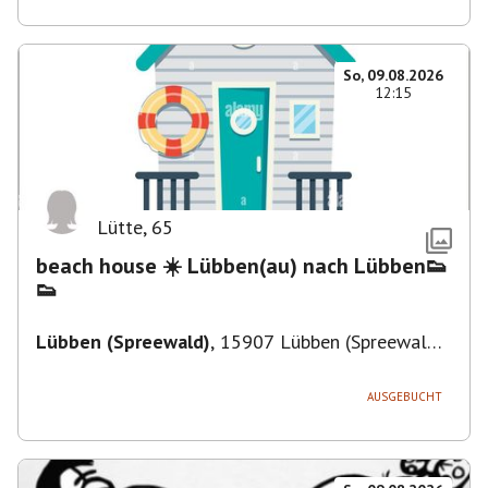
So, 09.08.2026
12:15
Lütte
,
65
beach house ☀️ Lübben(au) nach Lübben👟
👟
Lübben (Spreewald)
,
15907 Lübben (Spreewald),
Deutschland
AUSGEBUCHT