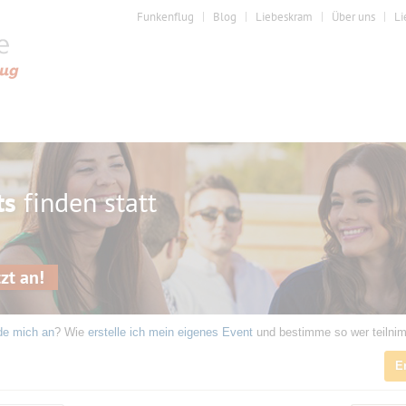
Funkenflug
Blog
Liebeskram
Über uns
Li
ts
finden statt
zt an!
de mich an
? Wie
erstelle ich mein eigenes Event
und bestimme so wer teilni
E