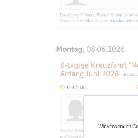
Da unsere bisherige Brunch-Stammlokalität
Aktuelle Speisekarte unter:
www.factory-ha
Montag,
08.06.2026
8-tägige Kreuzfahrt "N
Anfang Juni 2026
Bestäti
15:00 Uhr
Initiatorin
Barney
(68)
Wir verwenden Co
So eine Kreuzfahrt wollte ich wenigstens e
und Rückfahrt versuche ich mal mit der Deu