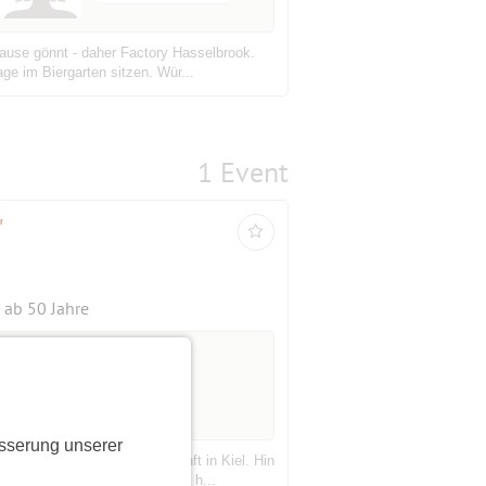
ause gönnt - daher Factory Hasselbrook.
ge im Biergarten sitzen. Wür...
1 Event
"
ab 50 Jahre
sserung unserer
in Rostock-Warnemünde, Ankunft in Kiel. Hin
 Mitreisende freuen🤗💚🛳️🌞. h...