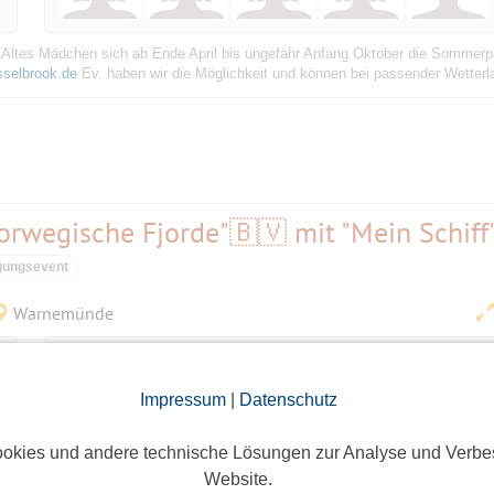
 Altes Mädchen sich ab Ende April bis ungefähr Anfang Oktober die Sommerp
sselbrook.de
Ev. haben wir die Möglichkeit und können bei passender Wetterla
orwegische Fjorde"🇧🇻 mit "Mein Schiff
gungsevent
Warnemünde
eine Anmeldung
Impressum
|
Datenschutz
Anmeldefrist vorbei
okies und andere technische Lösungen zur Analyse und Verbe
inmal machen😊. Wer noch? Und wer hat Lust mich zu begleiten? Abfahrt ist 
Website.
tschen Bahn 😁🥳. Anmelden müsste sich jeder selber. Würde mich über nette