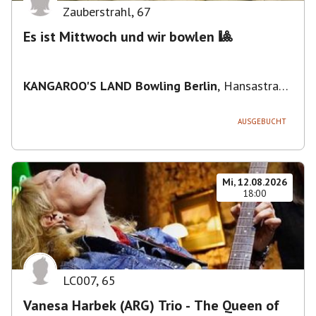
Zauberstrahl
,
67
Es ist Mittwoch und wir bowlen 🎱
KANGAROO'S LAND Bowling Berlin
,
Hansastraße
236, 13051 Berlin-Bezirk Lichtenberg,
Deutschland
AUSGEBUCHT
Mi, 12.08.2026
18:00
LC007
,
65
Vanesa Harbek (ARG) Trio - The Queen of