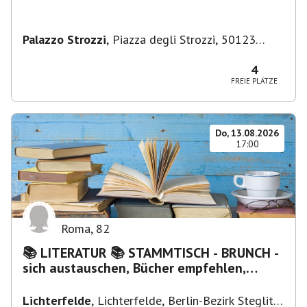
Palazzo Strozzi
,
Piazza degli Strozzi, 50123
Firenze FI, Italien
4
FREIE PLÄTZE
Do, 13.08.2026
17:00
Roma
,
82
📚 LITERATUR 📚 STAMMTISCH - BRUNCH -
sich austauschen, Bücher empfehlen,
Lesen/Vorlesen
Lichterfelde
,
Lichterfelde, Berlin-Bezirk Steglitz-