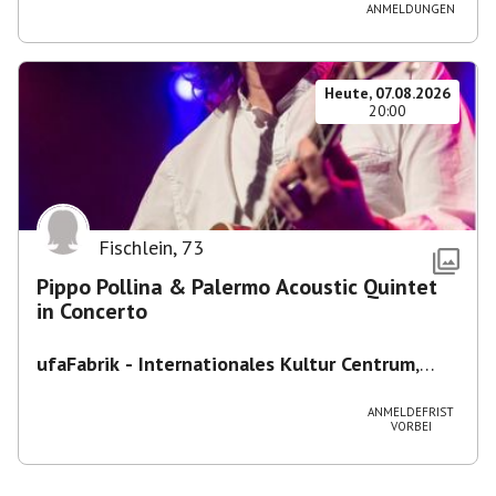
ANMELDUNGEN
Heute, 07.08.2026
20:00
Fischlein
,
73
Pippo Pollina & Palermo Acoustic Quintet
in Concerto
ufaFabrik - Internationales Kultur Centrum
,
Viktoriastraße 10-18, 12105 Berlin, U
Ullsteinstraße Ausgang Viktoriastraße
ANMELDEFRIST
VORBEI