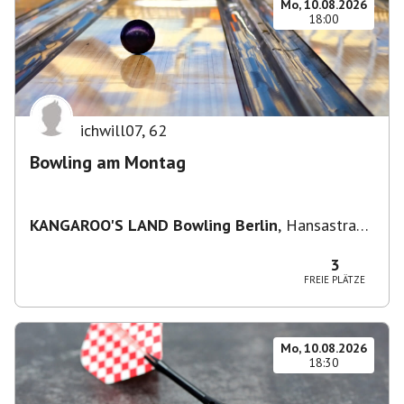
Mo, 10.08.2026
18:00
ichwill07
,
62
Bowling am Montag
KANGAROO'S LAND Bowling Berlin
,
Hansastraße
236, 13051 Berlin-Bezirk Lichtenberg,
Deutschland
3
FREIE PLÄTZE
Mo, 10.08.2026
18:30