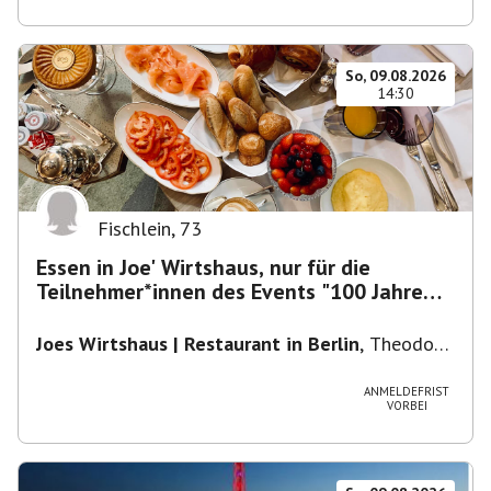
So, 09.08.2026
14:30
Fischlein
,
73
Essen in Joe' Wirtshaus, nur für die
Teilnehmer*innen des Events "100 Jahre
Funkturm"
Joes Wirtshaus | Restaurant in Berlin
,
Theodor-
Heuss-Platz 10, 14052 Berlin, U Theodor- Heuss
-Platz
ANMELDEFRIST
VORBEI