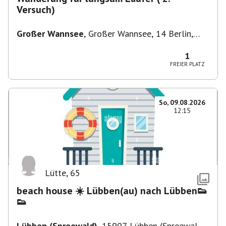
Versuch)
Großer Wannsee
,
Großer Wannsee, 14 Berlin,
Deutschland
1
FREIER PLATZ
So, 09.08.2026
12:15
Lütte
,
65
beach house ☀️ Lübben(au) nach Lübben👟
👟
Lübben (Spreewald)
,
15907 Lübben (Spreewald),