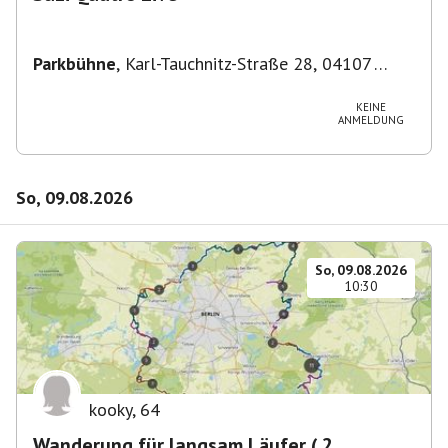
Parkbühne
,
Karl-Tauchnitz-Straße 28, 04107
Leipzig, Deutschland
KEINE
ANMELDUNG
So, 09.08.2026
So, 09.08.2026
10:30
kooky
,
64
Wanderung für langsam Läufer ( 2.