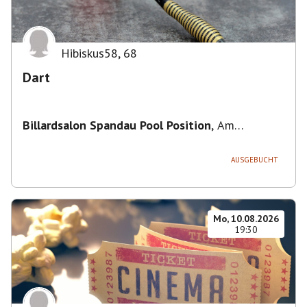
Hibiskus58
,
68
Dart
Billardsalon Spandau Pool Position
,
Am
Juliusturm 31, 13599 Berlin, Deutschland
AUSGEBUCHT
Mo, 10.08.2026
19:30