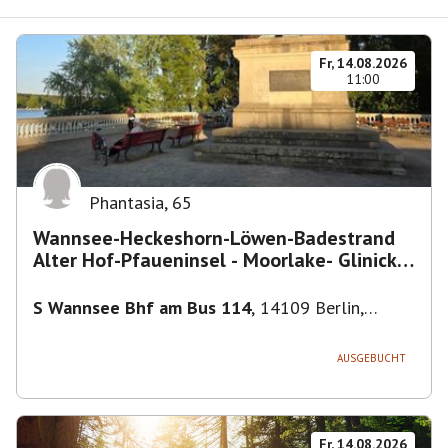
Fr, 14.08.2026
11:00
Phantasia
,
65
Wannsee-Heckeshorn-Löwen-Badestrand
Alter Hof-Pfaueninsel - Moorlake- Glinicker
Brücke-
S Wannsee Bhf am Bus 114
,
14109 Berlin,
Deutschland
AUSGEBUCHT
Fr, 14.08.2026