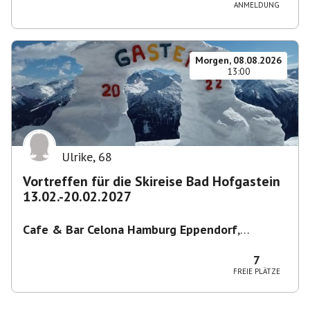
ANMELDUNG
Morgen, 08.08.2026
13:00
Ulrike
,
68
Vortreffen für die Skireise Bad Hofgastein
13.02.-20.02.2027
Cafe & Bar Celona Hamburg Eppendorf
,
Lenhartzstraße 1-5, 20249 Hamburg-Nord,
Deutschland
7
FREIE PLÄTZE