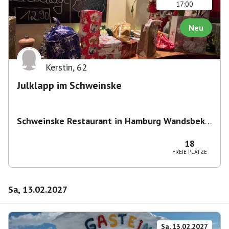
17:00
Neu
Kerstin
,
62
Julklapp im Schweinske
Schweinske Restaurant in Hamburg Wandsbek -
Schnitzel, Burger & Frühstück
,
Wandsbeker
Marktstraße 149/151, 22041 Hamburg,
18
Deutschland
FREIE PLÄTZE
Sa, 13.02.2027
Sa, 13.02.2027