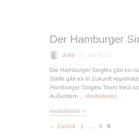
Der Hamburger Sin
Julia
4. Juli 2011
Die Hamburger Singles gibt es nu
Stelle gibt es in Zukunft regelm
Hamburger Singles Team freut sic
Außerdem ...
Weiterlesen
weiterlesen
Seite
Seite
Seite
←
Zurück
1
…
8
9