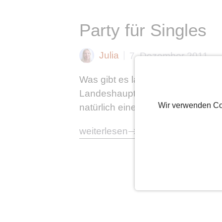
Party für Singles
Julia
7. Dezember 2011
Was gibt es langweiligeres, als d
Landeshauptstadt Berlin, wo nicht 
Wir verwenden Co
natürlich eine tolle Gelegenheit,
weiterlesen