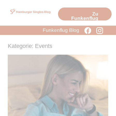
Zum
Inhalt
Zu
springen
Funkenflug
Funkenflug Blog
Kategorie: Events