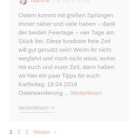
Nadine
5. April 2019
Ostern kommt mit großen Sprüngen
immer näher und viele haben – dank
der beiden Feiertage – vier Tage am
Stück frei. Diese kostbare freie Zeit
will gut genutzt sein! Wenn ihr nicht
wegfahrt und noch nicht wisst, wohin
mit euch und eurer Zeit, dann haben
wir hier ein paar Tipps für euch:
Karfreitag, 19.04.2019
Osterwanderung ...
Weiterlesen
weiterlesen
Seite
Seite
Seite
1
2
3
Weiter
→