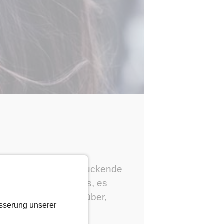
 sind ein paar beeindruckende
s über 20.700 Matches, es
ns wirklich sehr darüber,
sserung unserer