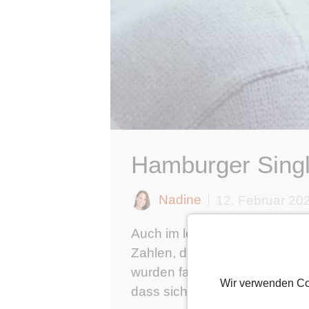
Hamburger Singl
Nadine
12. Februar 20
Auch im letzten Jahr ist liebe
Zahlen, die wir euch nicht vo
wurden fast 149.000 Smiles un
Wir verwenden Co
dass sich so viele von euch ..