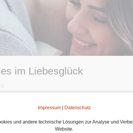
es im Liebesglück
20
stechnisch wieder so einiges bei euch passiert. Hier
Impressum
|
Datenschutz
renthalten wollen: Bei den Hamburger Singles gab e
d über 408.000 Nachrichten verschickt. Wir freuen u
okies und andere technische Lösungen zur Analyse und Verbe
.
Weiterlesen
Website.