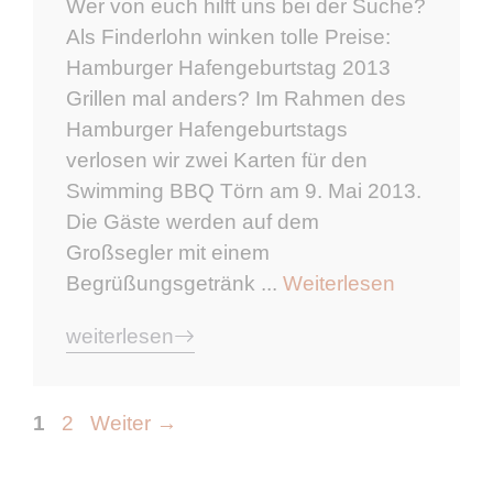
Wer von euch hilft uns bei der Suche?
Als Finderlohn winken tolle Preise:
Hamburger Hafengeburtstag 2013
Grillen mal anders? Im Rahmen des
Hamburger Hafengeburtstags
verlosen wir zwei Karten für den
Swimming BBQ Törn am 9. Mai 2013.
Die Gäste werden auf dem
Großsegler mit einem
Begrüßungsgetränk ...
Weiterlesen
weiterlesen
Seite
Seite
1
2
Weiter
→