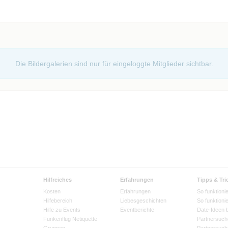
Die Bildergalerien sind nur für eingeloggte Mitglieder sichtbar.
Hilfreiches
Erfahrungen
Tipps & Tri
Kosten
Erfahrungen
So funktionie
Hilfebereich
Liebesgeschichten
So funktioni
Hilfe zu Events
Eventberichte
Date-Ideen 
Funkenflug Netiquette
Partnersuch
Gruppen
Partnersuch