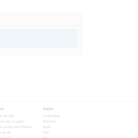
cks
Städte
rt die App
Funkenflug
eren die Gruppen
München
bei schlechtem Wetter
Berlin
e ab 40
Köln
e ab 50
Wien