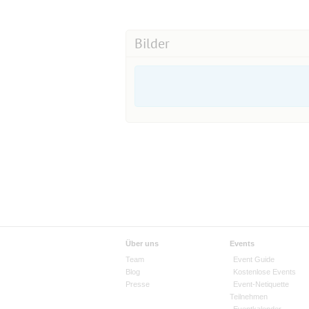
Bilder
Über uns
Events
Team
Event Guide
Blog
Kostenlose Events
Presse
Event-Netiquette
Teilnehmen
Eventkalender