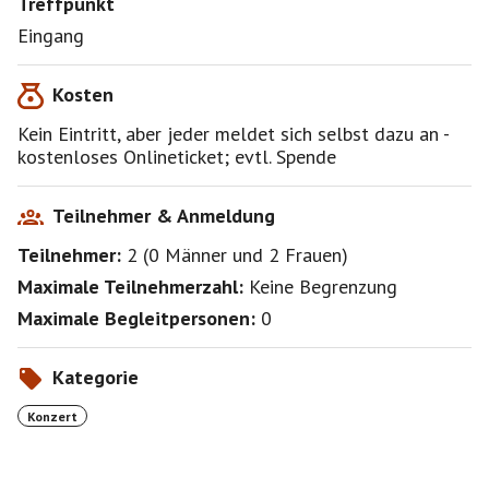
Treffpunkt
cinq morceaux op. 81: Sérénade - Masque galante -
Arlequinade - Mirage - Ecossaise
Eingang
Isabella Xu
Kosten
Claude Debussy
2 Préludes aus livre II: La Terrasse des audiences du
Kein Eintritt, aber jeder meldet sich selbst dazu an -
clair de lune - Feux d’artifice
kostenloses Onlineticket; evtl. Spende
https://www.eventbrite.de/e/masters-20-la-terrasse-
Teilnehmer & Anmeldung
des-audiences-du-clair-de-lune-tickets-
Teilnehmer:
2
(
0 Männer
und
2 Frauen
)
1991986064943?aff=oddtdtcreator
Maximale Teilnehmerzahl:
Keine Begrenzung
Maximale Begleitpersonen:
0
Jeder nimmt auf eigene Verantwortung teil.
Kategorie
Konzert