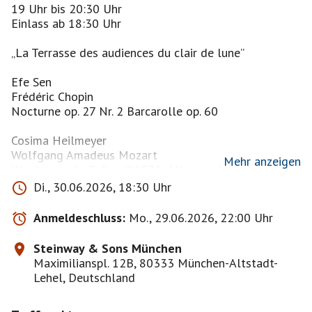
19 Uhr bis 20:30 Uhr
Einlass ab 18:30 Uhr
„La Terrasse des audiences du clair de lune”
Efe Sen
Frédéric Chopin
Nocturne op. 27 Nr. 2 Barcarolle op. 60
Cosima Heilmeyer
Wolfgang Amadeus Mozart
Mehr anzeigen
Klaviersonate D-Dur KV 576: Allegro - Adagio –
Allegretto
Di., 30.06.2026, 18:30 Uhr
Barnabás Csiszár
Anmeldeschluss:
Mo., 29.06.2026, 22:00 Uhr
Robert Schumann
aus Kreisleriana op. 16: Nr. 6 - sehr langsam - Nr. 7 -
Steinway & Sons München
sehr rasch - Nr. 8 - schnell und spielend
Maximilianspl. 12B, 80333 München-Altstadt-
Lehel, Deutschland
Chen Zhang
Ignaz Friedman