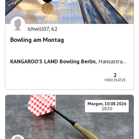
ichwill07
,
62
Bowling am Montag
KANGAROO'S LAND Bowling Berlin
,
Hansastraße
236, 13051 Berlin-Bezirk Lichtenberg,
Deutschland
2
FREIE PLÄTZE
Morgen, 10.08.2026
18:30