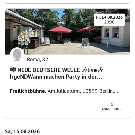
Fr, 14.08.2026
20:00
Roma
,
82
🎼 NEUE DEUTSCHE WELLE 🎶live🎶
IrgeNDWann machen Party in der
Freilichtbühne bis "...die Schule🔥"
Freilichtbühne
,
Am Juliusturm, 13599 Berlin,
Deutschland
1
ANMELDUNG
Sa, 15.08.2026