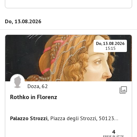
Do, 13.08.2026
Do, 13.08.2026
15:15
Doza
,
62
Rothko in Florenz
Palazzo Strozzi
,
Piazza degli Strozzi, 50123
Firenze FI, Italien
4
FREIE PLÄTZE