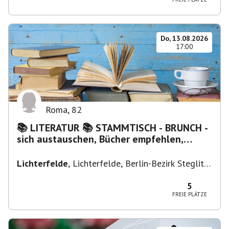
Do, 13.08.2026
17:00
Roma
,
82
📚 LITERATUR 📚 STAMMTISCH - BRUNCH -
sich austauschen, Bücher empfehlen,
Lesen/Vorlesen
Lichterfelde
,
Lichterfelde, Berlin-Bezirk Steglitz-
Zehlendorf, Deutschland
5
FREIE PLÄTZE