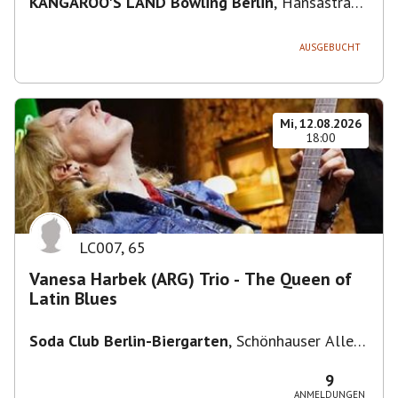
KANGAROO'S LAND Bowling Berlin
,
Hansastraße
236, 13051 Berlin-Bezirk Lichtenberg,
Deutschland
AUSGEBUCHT
Mi, 12.08.2026
18:00
LC007
,
65
Vanesa Harbek (ARG) Trio - The Queen of
Latin Blues
Soda Club Berlin-Biergarten
,
Schönhauser Allee
36, 10435 Berlin, Deutschland
9
ANMELDUNGEN