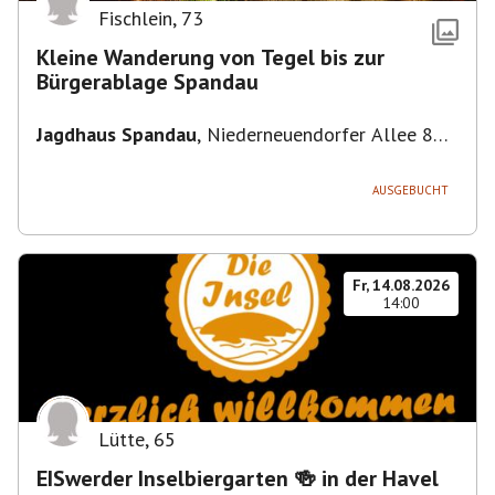
Fischlein
,
73
Kleine Wanderung von Tegel bis zur
Bürgerablage Spandau
Jagdhaus Spandau
,
Niederneuendorfer Allee 80,
13587 Berlin
AUSGEBUCHT
Fr, 14.08.2026
14:00
Lütte
,
65
EISwerder Inselbiergarten 🍻 in der Havel