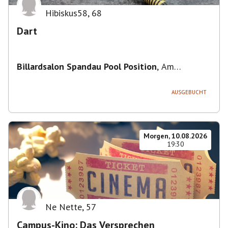
Hibiskus58
,
68
Dart
Billardsalon Spandau Pool Position
,
Am
Juliusturm 31, 13599 Berlin, Deutschland
AUSGEBUCHT
Morgen, 10.08.2026
19:30
Ne Nette
,
57
Campus-Kino: Das Versprechen