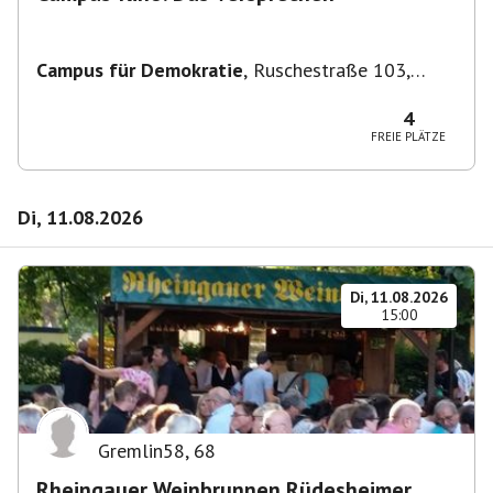
Campus für Demokratie
,
Ruschestraße 103,
10365 Berlin-Bezirk Lichtenberg, Deutschland
4
FREIE PLÄTZE
Di, 11.08.2026
Di, 11.08.2026
15:00
Gremlin58
,
68
Rheingauer Weinbrunnen Rüdesheimer