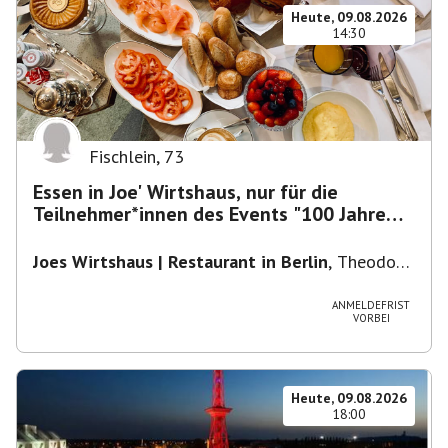
Heute, 09.08.2026
14:30
Fischlein
,
73
Essen in Joe' Wirtshaus, nur für die
Teilnehmer*innen des Events "100 Jahre
Funkturm"
Joes Wirtshaus | Restaurant in Berlin
,
Theodor-
Heuss-Platz 10, 14052 Berlin, U Theodor- Heuss
-Platz
ANMELDEFRIST
VORBEI
Heute, 09.08.2026
18:00