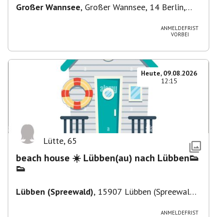
Großer Wannsee
,
Großer Wannsee, 14 Berlin,
Deutschland
ANMELDEFRIST
VORBEI
Heute, 09.08.2026
12:15
Lütte
,
65
beach house ☀️ Lübben(au) nach Lübben👟
👟
Lübben (Spreewald)
,
15907 Lübben (Spreewald),
Deutschland
ANMELDEFRIST