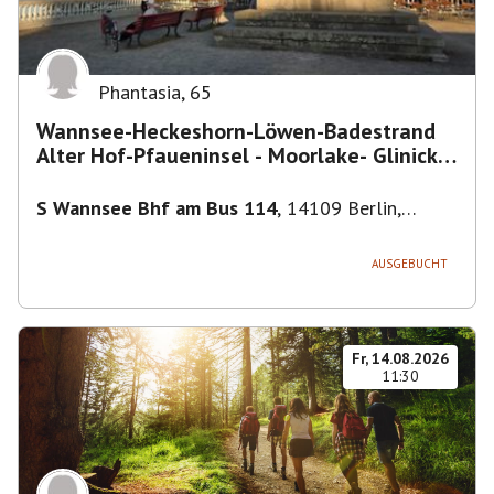
Phantasia
,
65
Wannsee-Heckeshorn-Löwen-Badestrand
Alter Hof-Pfaueninsel - Moorlake- Glinicker
Brücke-
S Wannsee Bhf am Bus 114
,
14109 Berlin,
Deutschland
AUSGEBUCHT
Fr, 14.08.2026
11:30