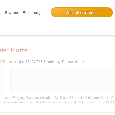
Alle akzeptieren
Erweiterte Einstellungen
Dieses Event hatte keine Teilnehmer
rty...🍹🥂🍾😊
 der Motte
Eulenstraße 43, 22765 Hamburg, Deutschland
tensen, Eingang Rothestraße&nbsp;43. Disco 53+/-: die Oldieparty für die Ge
ucke tanzen wie früher... Von Abba bis Zappa, von AC/DC bis ZZ Top mit DJ