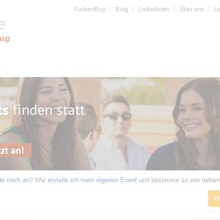
Funkenflug
Blog
Liebeskram
Über uns
Li
ts
finden statt
zt an!
de mich an
? Wie
erstelle ich mein eigenes Event
und bestimme so wer teilni
E