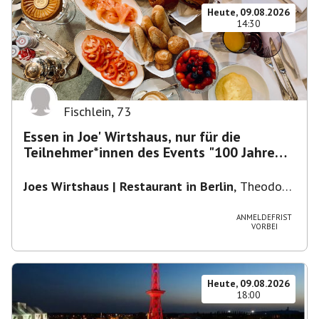
Heute, 09.08.2026
14:30
Fischlein
,
73
Essen in Joe' Wirtshaus, nur für die
Teilnehmer*innen des Events "100 Jahre
Funkturm"
Joes Wirtshaus | Restaurant in Berlin
,
Theodor-
Heuss-Platz 10, 14052 Berlin, U Theodor- Heuss
-Platz
ANMELDEFRIST
VORBEI
Heute, 09.08.2026
18:00