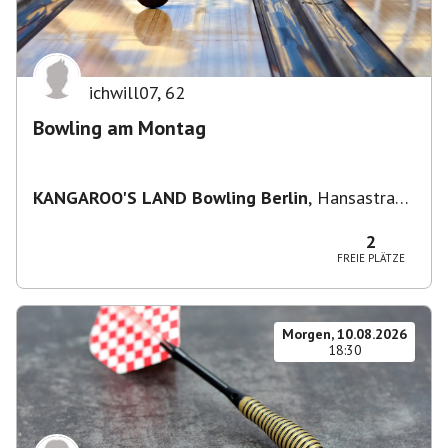
ichwill07
,
62
Bowling am Montag
KANGAROO'S LAND Bowling Berlin
,
Hansastraße
236, 13051 Berlin-Bezirk Lichtenberg,
Deutschland
2
FREIE PLÄTZE
Morgen, 10.08.2026
18:30