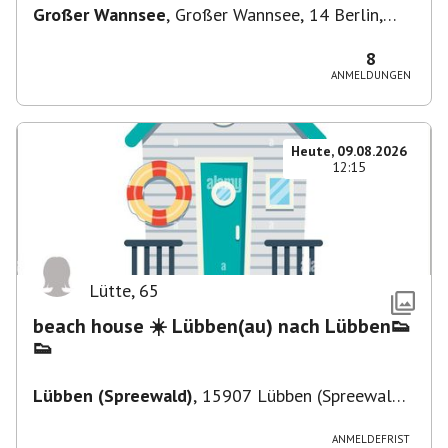
Großer Wannsee
,
Großer Wannsee, 14 Berlin,
Deutschland
8
ANMELDUNGEN
Heute, 09.08.2026
12:15
Lütte
,
65
beach house ☀️ Lübben(au) nach Lübben👟
👟
Lübben (Spreewald)
,
15907 Lübben (Spreewald),
Deutschland
ANMELDEFRIST