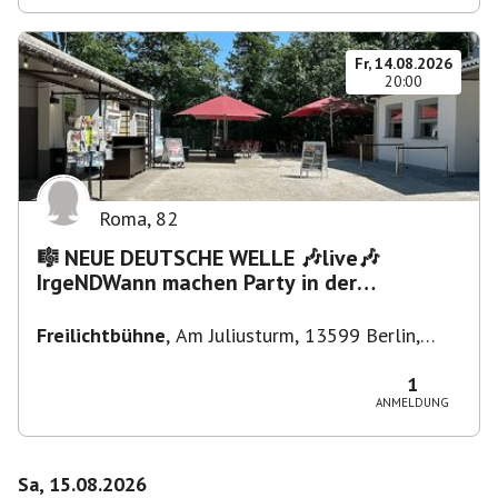
Fr, 14.08.2026
20:00
Roma
,
82
🎼 NEUE DEUTSCHE WELLE 🎶live🎶
IrgeNDWann machen Party in der
Freilichtbühne bis "...die Schule🔥"
Freilichtbühne
,
Am Juliusturm, 13599 Berlin,
Deutschland
1
ANMELDUNG
Sa, 15.08.2026