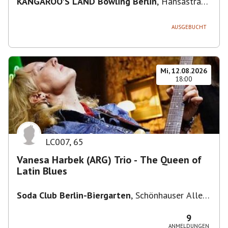
KANGAROO'S LAND Bowling Berlin
,
Hansastraße
236, 13051 Berlin-Bezirk Lichtenberg,
Deutschland
AUSGEBUCHT
Mi, 12.08.2026
18:00
LC007
,
65
Vanesa Harbek (ARG) Trio - The Queen of
Latin Blues
Soda Club Berlin-Biergarten
,
Schönhauser Allee
36, 10435 Berlin, Deutschland
9
ANMELDUNGEN