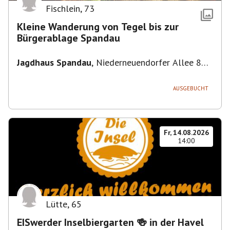
Fischlein
,
73
Kleine Wanderung von Tegel bis zur
Bürgerablage Spandau
Jagdhaus Spandau
,
Niederneuendorfer Allee 80,
13587 Berlin
AUSGEBUCHT
Fr, 14.08.2026
14:00
Lütte
,
65
EISwerder Inselbiergarten 🍻 in der Havel