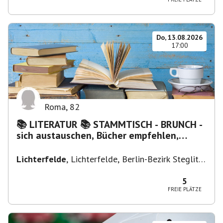
Do, 13.08.2026
17:00
Roma
,
82
📚 LITERATUR 📚 STAMMTISCH - BRUNCH -
sich austauschen, Bücher empfehlen,
Lesen/Vorlesen
Lichterfelde
,
Lichterfelde, Berlin-Bezirk Steglitz-
Zehlendorf, Deutschland
5
FREIE PLÄTZE