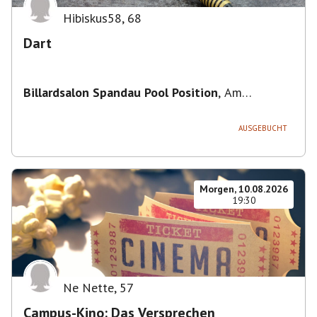
Hibiskus58
,
68
Dart
Billardsalon Spandau Pool Position
,
Am
Juliusturm 31, 13599 Berlin, Deutschland
AUSGEBUCHT
Morgen, 10.08.2026
19:30
Ne Nette
,
57
Campus-Kino: Das Versprechen