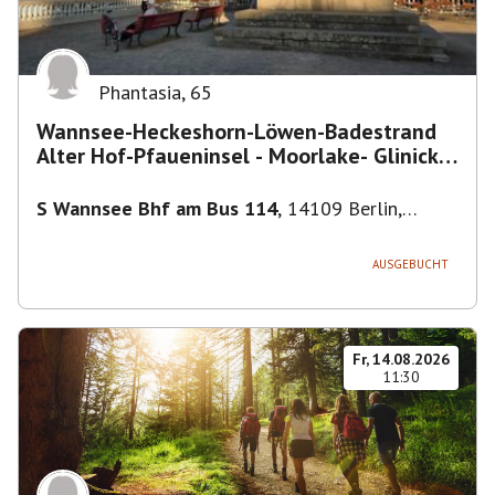
Phantasia
,
65
Wannsee-Heckeshorn-Löwen-Badestrand
Alter Hof-Pfaueninsel - Moorlake- Glinicker
Brücke-
S Wannsee Bhf am Bus 114
,
14109 Berlin,
Deutschland
AUSGEBUCHT
Fr, 14.08.2026
11:30