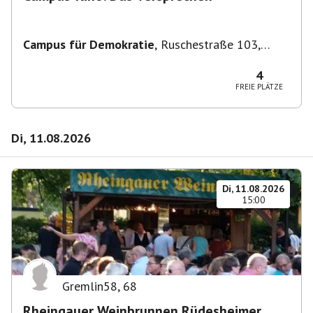
Campus für Demokratie
,
Ruschestraße 103,
10365 Berlin-Bezirk Lichtenberg, Deutschland
4
FREIE PLÄTZE
Di, 11.08.2026
Di, 11.08.2026
15:00
Gremlin58
,
68
Rheingauer Weinbrunnen Rüdesheimer