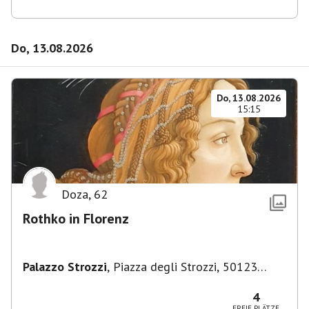
Do, 13.08.2026
Do, 13.08.2026
15:15
Doza
,
62
Rothko in Florenz
Palazzo Strozzi
,
Piazza degli Strozzi, 50123
Firenze FI, Italien
4
FREIE PLÄTZE