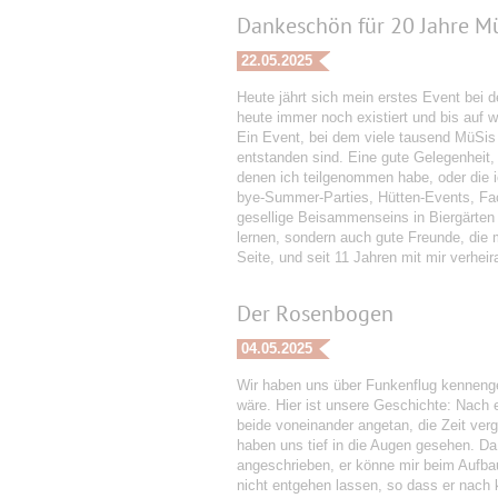
Dankeschön für 20 Jahre Mü
22.05.2025
Heute jährt sich mein erstes Event bei
heute immer noch existiert und bis auf 
Ein Event, bei dem viele tausend MüSis
entstanden sind. Eine gute Gelegenheit,
denen ich teilgenommen habe, oder die 
bye-Summer-Parties, Hütten-Events, Fac
gesellige Beisammenseins in Biergärten 
lernen, sondern auch gute Freunde, die m
Seite, und seit 11 Jahren mit mir verhei
Der Rosenbogen
04.05.2025
Wir haben uns über Funkenflug kennengel
wäre. Hier ist unsere Geschichte: Nach 
beide voneinander angetan, die Zeit ver
haben uns tief in die Augen gesehen. D
angeschrieben, er könne mir beim Aufbau
nicht entgehen lassen, so dass er nach 