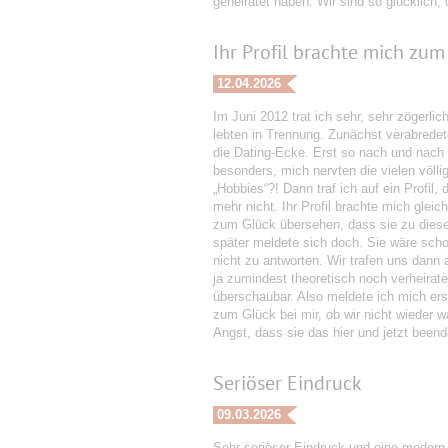
geheiratet haben. Wir sind so glücklich,
Ihr Profil brachte mich zum 
12.04.2026
Im Juni 2012 trat ich sehr, sehr zögerli
lebten in Trennung. Zunächst verabredete
die Dating-Ecke. Erst so nach und nach er
besonders, mich nervten die vielen völlig
„Hobbies“?! Dann traf ich auf ein Profil,
mehr nicht. Ihr Profil brachte mich gleic
zum Glück übersehen, dass sie zu diese
später meldete sich doch. Sie wäre schon
nicht zu antworten. Wir trafen uns dann
ja zumindest theoretisch noch verheira
überschaubar. Also meldete ich mich ers
zum Glück bei mir, ob wir nicht wieder w
Angst, dass sie das hier und jetzt beende
Seriöser Eindruck
09.03.2026
Sehr seriöser Eindruck und eine modern 