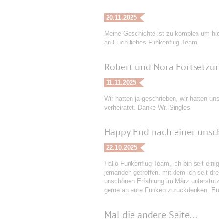
20.11.2025
Meine Geschichte ist zu komplex um hier
an Euch liebes Funkenflug Team.
Robert und Nora Fortsetzu
11.11.2025
Wir hatten ja geschrieben, wir hatten un
verheiratet. Danke Wr. Singles
Happy End nach einer unsc
22.10.2025
Hallo Funkenflug-Team, ich bin seit eini
jemanden getroffen, mit dem ich seit dr
unschönen Erfahrung im März unterstützt
gerne an eure Funken zurückdenken. Euc
Mal die andere Seite...