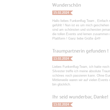
Wunderschön
15.02.2024
Hallo liebes Funkenflug Team , Einfach 
gefühlt ! Nun ist es um mich geschehen 
sind am schönsten und sichersten jeman
die tollen Events und lernen zusammen ne
Plattform ! Ganz liebe Grüße 👍🫶
Traumpartnerin gefunden !
13.02.2024
Liebes Funkenflug-Team, ich hatte noch
Silvester treffe ich meine absolute Tra
schönes noch passieren kann. Ohne Eure
Mittlerweile waren wir auf vielen Events
bin glücklich.
Ihr seid wunderbar, Danke!
13.02.2024