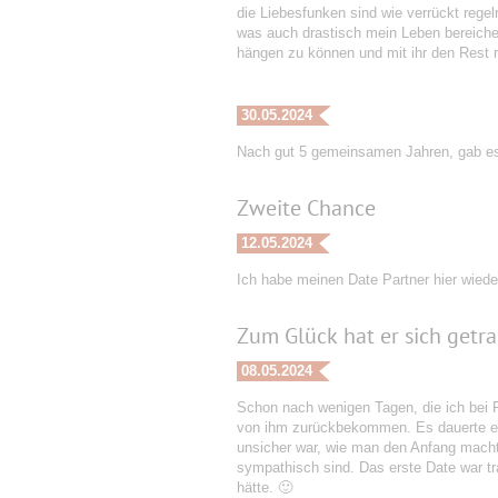
die Liebesfunken sind wie verrückt regel
was auch drastisch mein Leben bereiche
hängen zu können und mit ihr den Rest
30.05.2024
Nach gut 5 gemeinsamen Jahren, gab es e
Zweite Chance
12.05.2024
Ich habe meinen Date Partner hier wieder
Zum Glück hat er sich getra
08.05.2024
Schon nach wenigen Tagen, die ich bei F
von ihm zurückbekommen. Es dauerte ein 
unsicher war, wie man den Anfang macht ;
sympathisch sind. Das erste Date war tra
hätte. 🙂