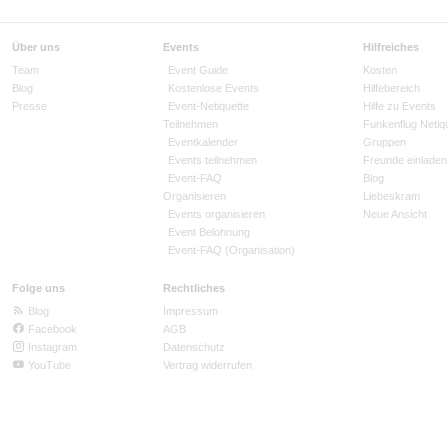
Über uns
Events
Hilfreiches
Team
Event Guide
Kosten
Blog
Kostenlose Events
Hilfebereich
Presse
Event-Netiquette
Hilfe zu Events
Teilnehmen
Funkenflug Netiq
Eventkalender
Gruppen
Events teilnehmen
Freunde einladen
Event-FAQ
Blog
Organisieren
Liebeskram
Events organisieren
Neue Ansicht
Event Belohnung
Event-FAQ (Organisation)
Folge uns
Rechtliches
Blog
Impressum
Facebook
AGB
Instagram
Datenschutz
YouTube
Vertrag widerrufen