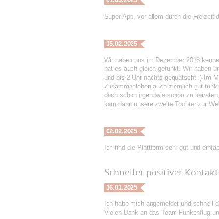
01.03.2025
Super App, vor allem durch die Freizeiti
15.02.2025
Wir haben uns im Dezember 2018 kenneng
hat es auch gleich gefunkt. Wir haben 
und bis 2 Uhr nachts gequatscht :) Im
Zusammenleben auch ziemlich gut funktio
doch schon irgendwie schön zu heiraten, 
kam dann unsere zweite Tochter zur Welt
02.02.2025
Ich find die Plattform sehr gut und einf
Schneller positiver Kontak
16.01.2025
Ich habe mich angemeldet und schnell di
Vielen Dank an das Team Funkenflug und 