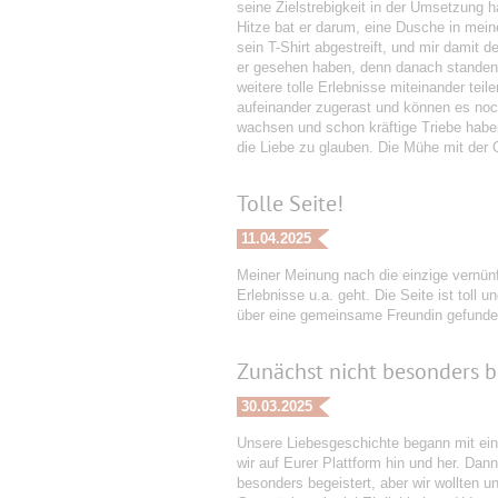
seine Zielstrebigkeit in der Umsetzung 
Hitze bat er darum, eine Dusche in mein
sein T-Shirt abgestreift, und mir damit
er gesehen haben, denn danach standen w
weitere tolle Erlebnisse miteinander tei
aufeinander zugerast und können es noc
wachsen und schon kräftige Triebe habe
die Liebe zu glauben. Die Mühe mit der O
Tolle Seite!
11.04.2025
Meiner Meinung nach die einzige vernü
Erlebnisse u.a. geht. Die Seite ist toll
über eine gemeinsame Freundin gefunde
Zunächst nicht besonders b
30.03.2025
Unsere Liebesgeschichte begann mit ein
wir auf Eurer Plattform hin und her. Dan
besonders begeistert, aber wir wollten u