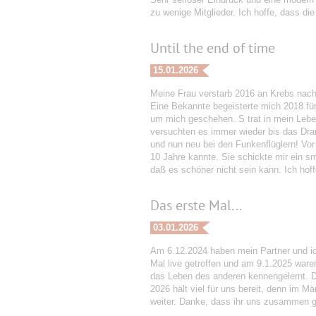
zu wenige Mitglieder. Ich hoffe, dass d
Until the end of time
15.01.2026
Meine Frau verstarb 2016 an Krebs nach 
Eine Bekannte begeisterte mich 2018 fü
um mich geschehen. S trat in mein Leben
versuchten es immer wieder bis das Dram
und nun neu bei den Funkenflüglern! Vor
10 Jahre kannte. Sie schickte mir ein sm
daß es schöner nicht sein kann. Ich hoffe
Das erste Mal...
03.01.2026
Am 6.12.2024 haben mein Partner und ic
Mal live getroffen und am 9.1.2025 ware
das Leben des anderen kennengelernt. D
2026 hält viel für uns bereit, denn im M
weiter. Danke, dass ihr uns zusammen g