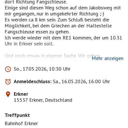
dort Richtung Fangschleuse.
Einige sind diesen Weg schon auf dem Jakobsweg mit
mir gegangen, nur in umgekehrter Richtung ;-)
Es werden ca 8 km sein. Zum Schluß besteht die
Möglichkeit, bei dem Griechen an der Haltestelle
Fangschleuse essen zu gehen.
Ich werde wieder mit dem RE1 kommen, der um 10.31
Uhr in Erkner sein soll.
Und noch etwas in eigener Sache. Wir gehen
Mehr anzeigen
"gemütlich" und meist so zwischen 7 auch mal 10 km,
ca. 3,5 km/h. Da es genügend "Fußkranke" gibt, die
So., 17.05.2026, 10:30 Uhr
auch gerne laufen möchten.
Bitte an alle "Wanderer", habt dafür Verständnis.
Anmeldeschluss:
Sa., 16.05.2026, 16:00 Uhr
DANKE
Erkner
Noch etwas: Bitte habt Verständnis dafür, dass zuerst
15537 Erkner, Deutschland
die bestätigt werden, die von Anfang an mitgelaufen
sind.
Treffpunkt
Startpunkt ist immer der Endpunkt der letzten Tour,
bzw. Bahn-Bus/S-/U-Bahnstation in der Nähe.
Bahnhof Erkner