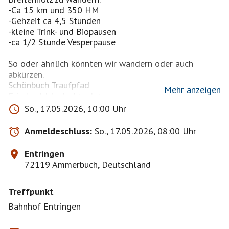
-Ca 15 km und 350 HM
-Gehzeit ca 4,5 Stunden
-kleine Trink- und Biopausen
-ca 1/2 Stunde Vesperpause
So oder ähnlich könnten wir wandern oder auch
abkürzen.
Schönbuch Traufpfad
Mehr anzeigen
Friedwald Andachtsplatz
Schloss Hohenentringen
So., 17.05.2026, 10:00 Uhr
Blick auf Schönbuchtrauf
Anmeldeschluss:
So., 17.05.2026, 08:00 Uhr
https://www.komoot.com/de-DE/tour/2909813907?
ref=itd&share_token=a7wzPJDg7Rxhpg6DjGFGaK624
Entringen
BlNQ8PTK8w9ZfySnEkuoRaOxi&ref=its
72119 Ammerbuch, Deutschland
Ziel ist das Weinfest in Breitenholz
Treffpunkt
(geöffnet bis 18 Uhr)
dort lassen wir den Tag ausklingen.
Bahnhof Entringen
Eine Vielzahl an verschiedenen Weinen bieten die