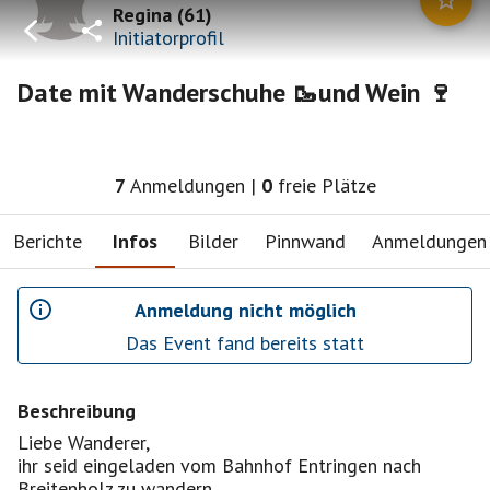
Regina
(
61
)
Initiatorprofil
Date mit Wanderschuhe 🥾und Wein 🍷
7
Anmeldungen
|
0
freie Plätze
Berichte
Infos
Bilder
Pinnwand
Anmeldungen
Anmeldung nicht möglich
Das Event fand bereits statt
Beschreibung
Liebe Wanderer,
ihr seid eingeladen vom Bahnhof Entringen nach
Breitenholz zu wandern.