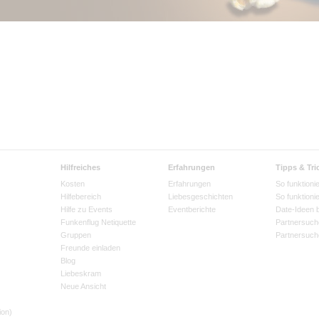
Hilfreiches
Erfahrungen
Tipps & Tri
Kosten
Erfahrungen
So funktionie
Hilfebereich
Liebesgeschichten
So funktioni
Hilfe zu Events
Eventberichte
Date-Ideen 
Funkenflug Netiquette
Partnersuch
Gruppen
Partnersuch
Freunde einladen
Blog
Liebeskram
Neue Ansicht
ion)