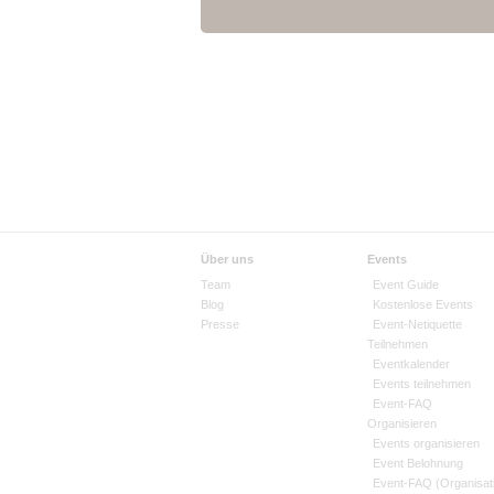
Über uns
Events
Team
Event Guide
Blog
Kostenlose Events
Presse
Event-Netiquette
Teilnehmen
Eventkalender
Events teilnehmen
Event-FAQ
Organisieren
Events organisieren
Event Belohnung
Event-FAQ (Organisat