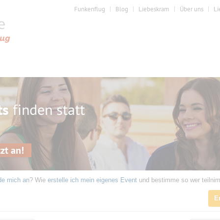
Funkenflug
Blog
Liebeskram
Über uns
Li
ts
finden statt
zt an!
de mich an
? Wie
erstelle ich mein eigenes Event
und bestimme so wer teilni
E