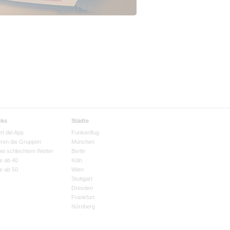
cks
Städte
rt die App
Funkenflug
eren die Gruppen
München
bei schlechtem Wetter
Berlin
e ab 40
Köln
e ab 50
Wien
Stuttgart
Dresden
Frankfurt
Nürnberg