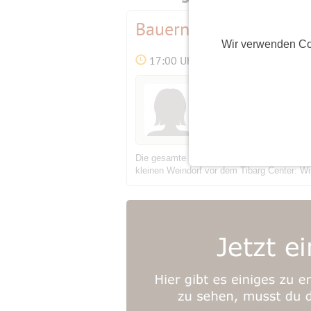
Bauernmarkt und Wein
Wir verwenden Co
17:00 Uhr
Initiatorin
Svealine
(62)
Die gesamte Niendorfer Einkaufsmeile verw
kleinen Weindorf vor dem Tibarg Center: W