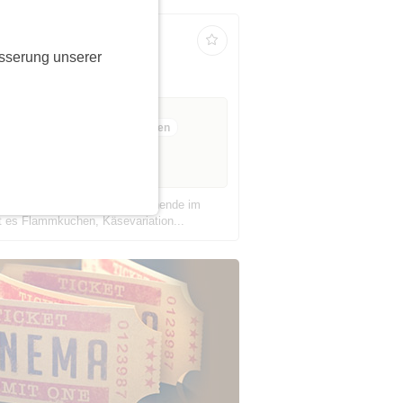
sserung unserer
ab 52 Jahre
17 Anmeldungen
4 freie Plätze
esellig wird es zum Festwochenende im
t es Flammkuchen, Käsevariation...