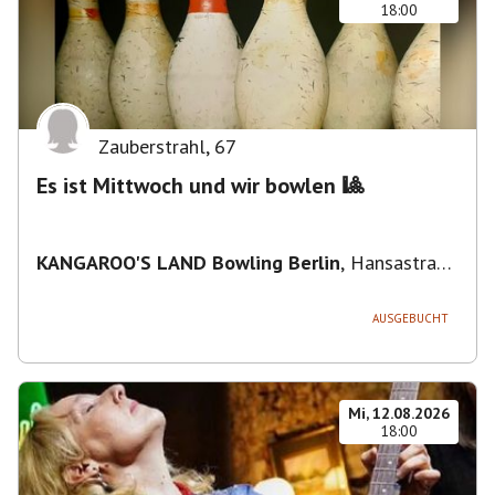
18:00
Zauberstrahl
,
67
Es ist Mittwoch und wir bowlen 🎱
KANGAROO'S LAND Bowling Berlin
,
Hansastraße
236, 13051 Berlin-Bezirk Lichtenberg,
Deutschland
AUSGEBUCHT
Mi, 12.08.2026
18:00