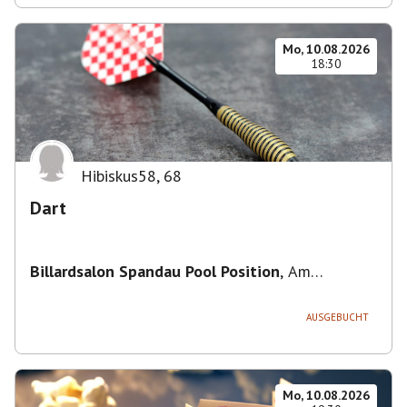
Mo, 10.08.2026
18:30
Hibiskus58
,
68
Dart
Billardsalon Spandau Pool Position
,
Am
Juliusturm 31, 13599 Berlin, Deutschland
AUSGEBUCHT
Mo, 10.08.2026