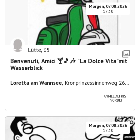
Morgen, 07.08.2026
17:30
Lütte
,
65
Benvenuti, Amici 🍸🎵🎶 "La Dolce Vita"mit
Wasserblick
Loretta am Wannsee
,
Kronprinzessinnenweg 260,
14109 Berlin, Deutschland
ANMELDEFRIST
VORBEI
Morgen, 07.08.2026
17:30