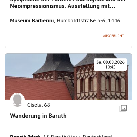
Neoimpressionismus. Ausstellung mit
Führung.
Museum Barberini
,
Humboldtstraße 5-6, 14467
Potsdam, Deutschland
AUSGEBUCHT
Sa, 08.08.2026
10:45
Gisela
,
68
Wanderung in Baruth
Baruth/Mark
,
15 Baruth/Mark, Deutschland