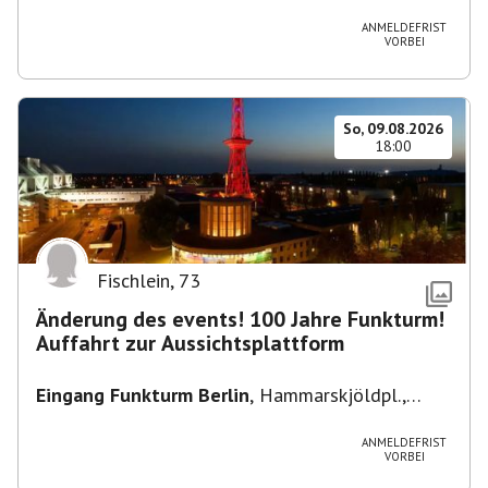
Heuss-Platz 10, 14052 Berlin, U Theodor- Heuss
-Platz
ANMELDEFRIST
VORBEI
So, 09.08.2026
18:00
Fischlein
,
73
Änderung des events! 100 Jahre Funkturm!
Auffahrt zur Aussichtsplattform
Eingang Funkturm Berlin
,
Hammarskjöldpl.,
14055 Berlin, Deutschland
ANMELDEFRIST
VORBEI