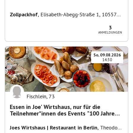
Zollpackhof
,
Elisabeth-Abegg-Straße 1, 10557
Berlin, Deutschland
3
ANMELDUNGEN
So, 09.08.2026
14:30
Fischlein
,
73
Essen in Joe' Wirtshaus, nur für die
Teilnehmer*innen des Events "100 Jahre
Funkturm"
Joes Wirtshaus | Restaurant in Berlin
,
Theodor-