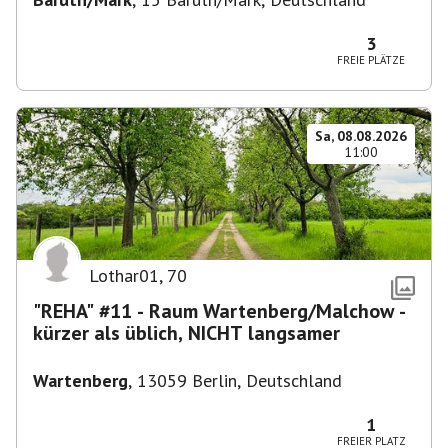
3
FREIE PLÄTZE
Sa, 08.08.2026
11:00
Lothar01
,
70
"REHA" #11 - Raum Wartenberg/Malchow -
kürzer als üblich, NICHT langsamer
Wartenberg
,
13059 Berlin, Deutschland
1
FREIER PLATZ