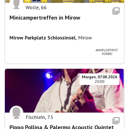
Wolle
,
66
Minicampertreffen in Mirow
Mirow Parkplatz Schlossinsel
,
Mirow
ANMELDEFRIST
VORBEI
Morgen, 07.08.2026
20:00
Fischlein
,
73
Pippo Pollina & Palermo Acoustic Quintet