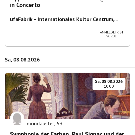
in Concerto
ufaFabrik - Internationales Kultur Centrum
,
Viktoriastraße 10-18, 12105 Berlin, U
Ullsteinstraße Ausgang Viktoriastraße
ANMELDEFRIST
VORBEI
Sa, 08.08.2026
Sa, 08.08.2026
10:00
mondauster
,
63
Symphonie der Farben. Paul Signac und der