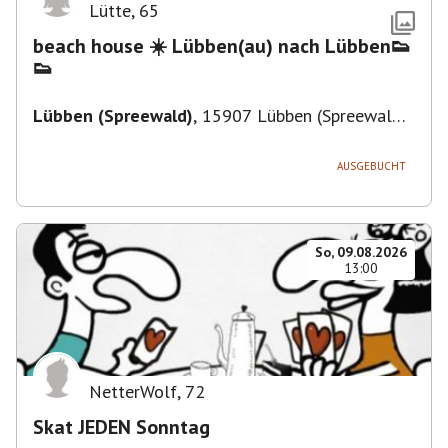
Lütte
,
65
beach house ☀️ Lübben(au) nach Lübben👟
👟
Lübben (Spreewald)
,
15907 Lübben (Spreewald),
Deutschland
AUSGEBUCHT
So, 09.08.2026
13:00
NetterWolf
,
72
Skat JEDEN Sonntag