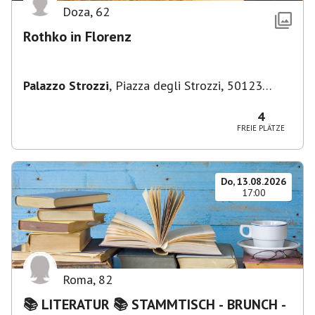
Doza
,
62
Rothko in Florenz
Palazzo Strozzi
,
Piazza degli Strozzi, 50123
Firenze FI, Italien
4
FREIE PLÄTZE
Do, 13.08.2026
17:00
Roma
,
82
📚 LITERATUR 📚 STAMMTISCH - BRUNCH -