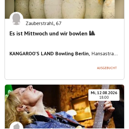
Zauberstrahl
,
67
Es ist Mittwoch und wir bowlen 🎱
KANGAROO'S LAND Bowling Berlin
,
Hansastraße
236, 13051 Berlin-Bezirk Lichtenberg,
Deutschland
AUSGEBUCHT
Mi, 12.08.2026
18:00