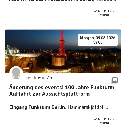
Heuss-Platz 10, 14052 Berlin, U Theodor- Heuss
-Platz
ANMELDEFRIST
VORBEI
Morgen, 09.08.2026
18:00
Fischlein
,
73
Änderung des events! 100 Jahre Funkturm!
Auffahrt zur Aussichtsplattform
Eingang Funkturm Berlin
,
Hammarskjöldpl.,
14055 Berlin, Deutschland
ANMELDEFRIST
VORBEI