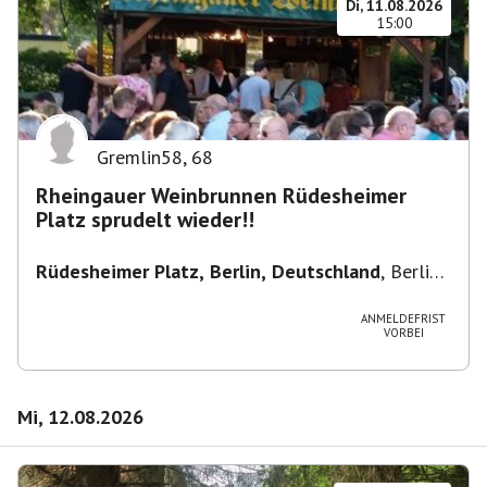
Di, 11.08.2026
15:00
Gremlin58
,
68
Rheingauer Weinbrunnen Rüdesheimer
Platz sprudelt wieder!!
Rüdesheimer Platz, Berlin, Deutschland
,
Berlin-
Wilmersdorf Rüdesheimer Platz
ANMELDEFRIST
VORBEI
Mi, 12.08.2026