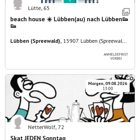
Lütte
,
65
beach house ☀️ Lübben(au) nach Lübben👟
👟
Lübben (Spreewald)
,
15907 Lübben (Spreewald),
Deutschland
ANMELDEFRIST
VORBEI
Morgen, 09.08.2026
13:00
NetterWolf
,
72
Skat JEDEN Sonntag