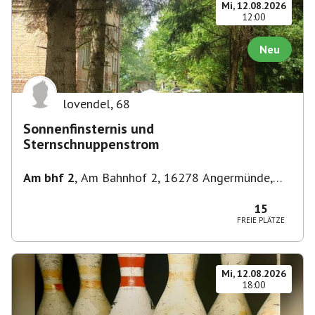
Mi, 12.08.2026
12:00
Neu
lovendel
,
68
Sonnenfinsternis und
Sternschnuppenstrom
Am bhf 2
,
Am Bahnhof 2, 16278 Angermünde,
Deutschland
15
FREIE PLÄTZE
Mi, 12.08.2026
18:00