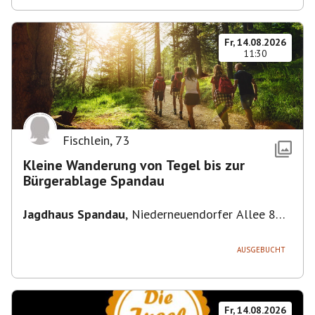
Fr, 14.08.2026
11:30
Fischlein
,
73
Kleine Wanderung von Tegel bis zur
Bürgerablage Spandau
Jagdhaus Spandau
,
Niederneuendorfer Allee 80,
13587 Berlin
AUSGEBUCHT
Fr, 14.08.2026