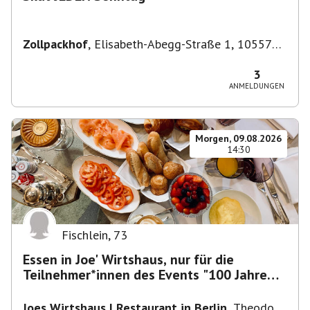
Zollpackhof
,
Elisabeth-Abegg-Straße 1, 10557
Berlin, Deutschland
3
ANMELDUNGEN
Morgen, 09.08.2026
14:30
Fischlein
,
73
Essen in Joe' Wirtshaus, nur für die
Teilnehmer*innen des Events "100 Jahre
Funkturm"
Joes Wirtshaus | Restaurant in Berlin
,
Theodor-