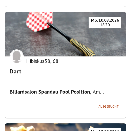
Mo, 10.08.2026
18:30
Hibiskus58
,
68
Dart
Billardsalon Spandau Pool Position
,
Am
Juliusturm 31, 13599 Berlin, Deutschland
AUSGEBUCHT