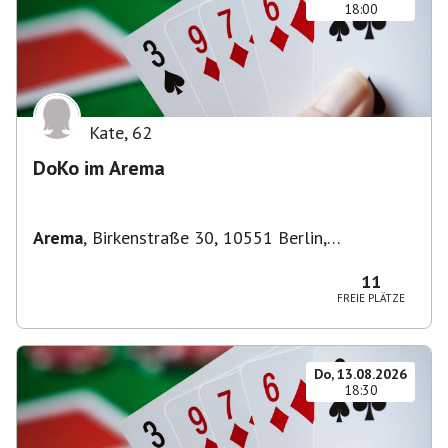
18:00
Kate
,
62
DoKo im Arema
Arema
,
Birkenstraße 30, 10551 Berlin,
Deutschland
11
FREIE PLÄTZE
Do, 13.08.2026
18:30