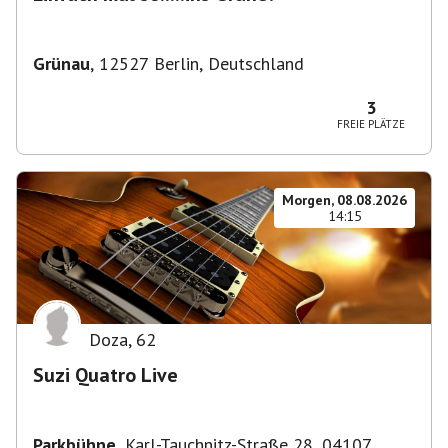
Grünau
,
12527 Berlin, Deutschland
3
FREIE PLÄTZE
Morgen, 08.08.2026
14:15
Doza
,
62
Suzi Quatro Live
Parkbühne
,
Karl-Tauchnitz-Straße 28, 04107