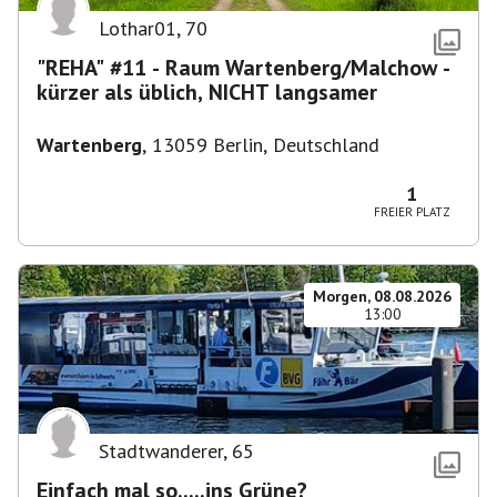
Lothar01
,
70
"REHA" #11 - Raum Wartenberg/Malchow -
kürzer als üblich, NICHT langsamer
Wartenberg
,
13059 Berlin, Deutschland
1
FREIER PLATZ
Morgen, 08.08.2026
13:00
Stadtwanderer
,
65
Einfach mal so.....ins Grüne?