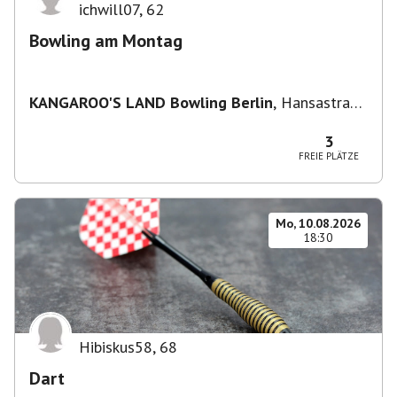
ichwill07
,
62
Bowling am Montag
KANGAROO'S LAND Bowling Berlin
,
Hansastraße
236, 13051 Berlin-Bezirk Lichtenberg,
Deutschland
3
FREIE PLÄTZE
Mo, 10.08.2026
18:30
Hibiskus58
,
68
Dart