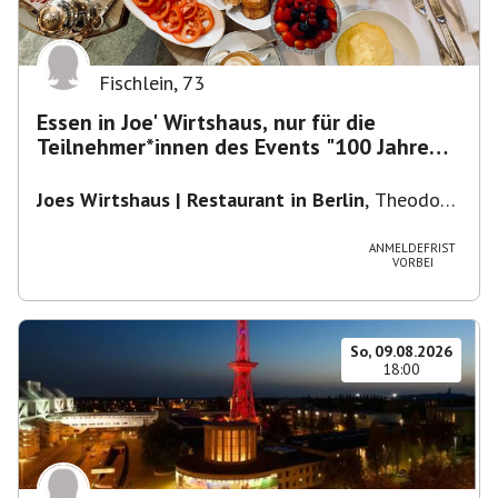
Fischlein
,
73
Essen in Joe' Wirtshaus, nur für die
Teilnehmer*innen des Events "100 Jahre
Funkturm"
Joes Wirtshaus | Restaurant in Berlin
,
Theodor-
Heuss-Platz 10, 14052 Berlin, U Theodor- Heuss
-Platz
ANMELDEFRIST
VORBEI
So, 09.08.2026
18:00