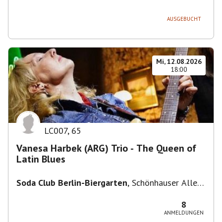
236, 13051 Berlin-Bezirk Lichtenberg,
Deutschland
AUSGEBUCHT
Mi, 12.08.2026
18:00
LC007
,
65
Vanesa Harbek (ARG) Trio - The Queen of
Latin Blues
Soda Club Berlin-Biergarten
,
Schönhauser Allee
36, 10435 Berlin, Deutschland
8
ANMELDUNGEN