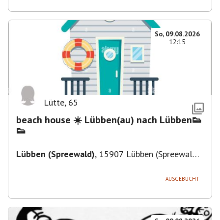
So, 09.08.2026
12:15
Lütte
,
65
beach house ☀️ Lübben(au) nach Lübben👟
👟
Lübben (Spreewald)
,
15907 Lübben (Spreewald),
Deutschland
AUSGEBUCHT