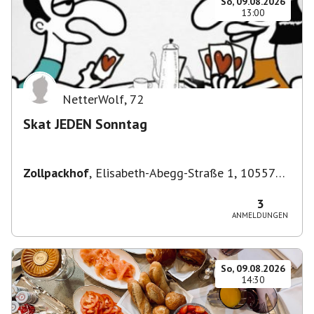
So, 09.08.2026
13:00
NetterWolf
,
72
Skat JEDEN Sonntag
Zollpackhof
,
Elisabeth-Abegg-Straße 1, 10557
Berlin, Deutschland
3
ANMELDUNGEN
So, 09.08.2026
14:30