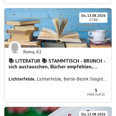
Do, 13.08.2026
17:00
Roma
,
82
📚 LITERATUR 📚 STAMMTISCH - BRUNCH -
sich austauschen, Bücher empfehlen,
Lesen/Vorlesen
Lichterfelde
,
Lichterfelde, Berlin-Bezirk Steglitz-
Zehlendorf, Deutschland
5
FREIE PLÄTZE
Do, 13.08.2026