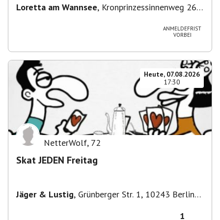
Loretta am Wannsee
,
Kronprinzessinnenweg 260,
14109 Berlin, Deutschland
ANMELDEFRIST
VORBEI
Heute, 07.08.2026
17:30
NetterWolf
,
72
Skat JEDEN Freitag
Jäger & Lustig
,
Grünberger Str. 1, 10243 Berlin-
Bezirk Friedrichshain-Kreuzberg, Deutschland
1