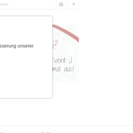
sserung unserer
cks
Städte