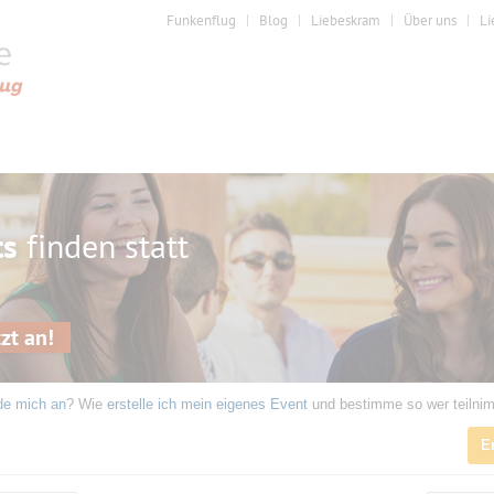
Funkenflug
Blog
Liebeskram
Über uns
Li
ts
finden statt
zt an!
de mich an
? Wie
erstelle ich mein eigenes Event
und bestimme so wer teilni
E