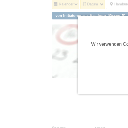
Kalender
Datum
Hamburg
von Initiatoren aus Hamburg, Rissen
Wir verwenden Co
Über uns
Events