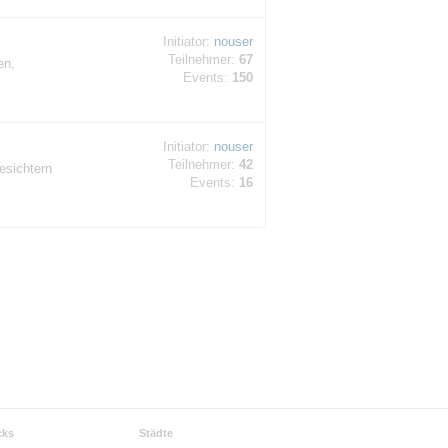
Initiator:
nouser
Teilnehmer:
67
en,
Events:
150
Initiator:
nouser
Teilnehmer:
42
esichtern
Events:
16
cks
Städte