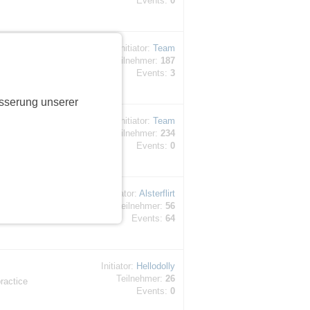
Events:
0
Initiator:
Team
Teilnehmer:
187
. ⚠️
Events:
3
sserung unserer
Initiator:
Team
Teilnehmer:
234
hte:
Events:
0
Initiator:
Alsterflirt
Teilnehmer:
56
tags) in
Events:
64
Initiator:
Hellodolly
Teilnehmer:
26
ractice
Events:
0