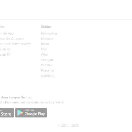
cks
Städte
rt die App
Funkenflug
eren die Gruppen
München
bei schlechtem Wetter
Berlin
e ab 40
Köln
e ab 50
Wien
Stuttgart
Dresden
Frankfurt
Nürnberg
t dem ewigen Swipen
tes Kennenlernen bei kostenlosen Events! 🎉
© 2010 - 2026