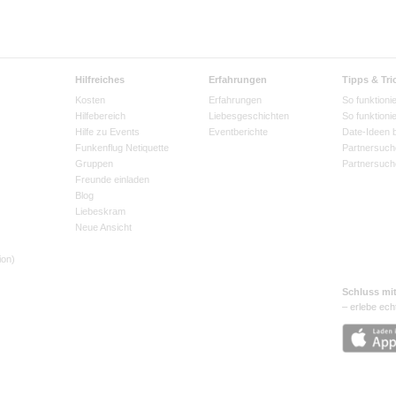
Hilfreiches
Erfahrungen
Tipps & Tri
Kosten
Erfahrungen
So funktionie
Hilfebereich
Liebesgeschichten
So funktioni
Hilfe zu Events
Eventberichte
Date-Ideen 
Funkenflug Netiquette
Partnersuch
Gruppen
Partnersuch
Freunde einladen
Blog
Liebeskram
Neue Ansicht
ion)
Schluss mi
– erlebe ech