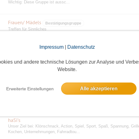
Wichtig: Diese Gruppe ist aussc...
Frauen/ Mädels
Bestätigungsgruppe
Treffen für Sinnliches
Impressum
|
Datenschutz
Funkenflug Feedback & News Lounge
Willkommen in unserer Funkenflug Feedback & News-Gruppe! Bitte beac
okies und andere technische Lösungen zur Analyse und Verbe
Diese Gruppe ist nur für Feedback,...
Website.
Gemeinsam unterwegs
Alle akzeptieren
Erweiterte Einstellungen
Diese Gruppe ist für alle die einfach ab und zu sich mit ein paar neuen G
treffen wollen. Hier werden...
haSi's
Unser Ziel bei: Klönschnack, Action, Spiel, Sport, Spaß, Spannung, Grill
Kochen, Unternehmungen, Fahrradtou...