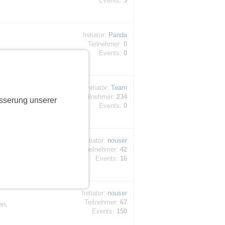
Events:
3
Initiator:
Panda
Teilnehmer:
0
Events:
0
Initiator:
Team
Teilnehmer:
234
hte:
sserung unserer
Events:
0
Initiator:
nouser
Teilnehmer:
42
esichtern
Events:
16
Initiator:
nouser
Teilnehmer:
67
en,
Events:
150