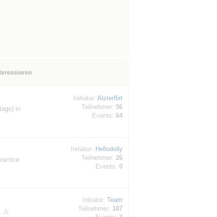
teressieren
Initiator:
Alsterflirt
Teilnehmer:
56
tags) in
Events:
64
Initiator:
Hellodolly
Teilnehmer:
26
ractice
Events:
0
Initiator:
Team
Teilnehmer:
187
. ⚠️