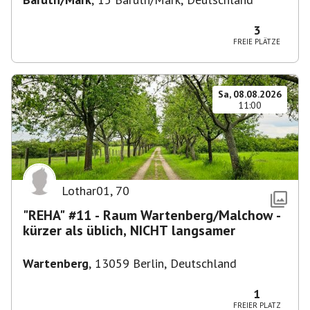
3
FREIE PLÄTZE
Sa, 08.08.2026
11:00
Lothar01
,
70
"REHA" #11 - Raum Wartenberg/Malchow -
kürzer als üblich, NICHT langsamer
Wartenberg
,
13059 Berlin, Deutschland
1
FREIER PLATZ