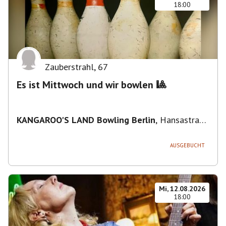
18:00
Zauberstrahl
,
67
Es ist Mittwoch und wir bowlen 🎱
KANGAROO'S LAND Bowling Berlin
,
Hansastraße
236, 13051 Berlin-Bezirk Lichtenberg,
Deutschland
AUSGEBUCHT
Mi, 12.08.2026
18:00