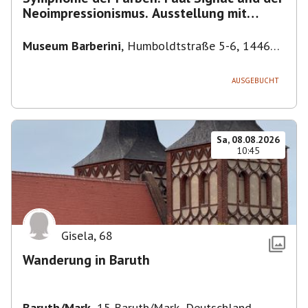
Neoimpressionismus. Ausstellung mit
Führung.
Museum Barberini
,
Humboldtstraße 5-6, 14467
Potsdam, Deutschland
AUSGEBUCHT
Sa, 08.08.2026
10:45
Gisela
,
68
Wanderung in Baruth
Baruth/Mark
,
15 Baruth/Mark, Deutschland