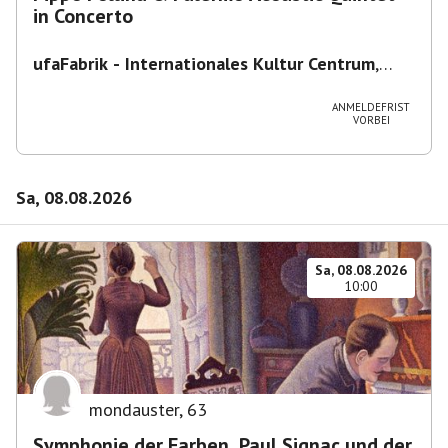
in Concerto
ufaFabrik - Internationales Kultur Centrum
,
Viktoriastraße 10-18, 12105 Berlin, U
Ullsteinstraße Ausgang Viktoriastraße
ANMELDEFRIST
VORBEI
Sa, 08.08.2026
Sa, 08.08.2026
10:00
mondauster
,
63
Symphonie der Farben. Paul Signac und der