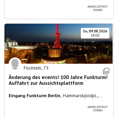
Heuss-Platz 10, 14052 Berlin, U Theodor- Heuss
-Platz
ANMELDEFRIST
VORBEI
So, 09.08.2026
18:00
Fischlein
,
73
Änderung des events! 100 Jahre Funkturm!
Auffahrt zur Aussichtsplattform
Eingang Funkturm Berlin
,
Hammarskjöldpl.,
14055 Berlin, Deutschland
ANMELDEFRIST
VORBEI