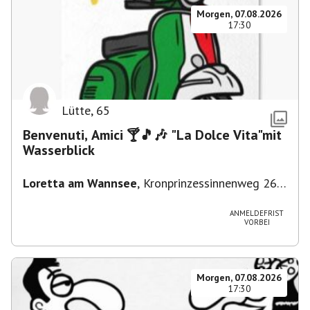
Morgen, 07.08.2026
17:30
Lütte
,
65
Benvenuti, Amici 🍸🎵🎶 "La Dolce Vita"mit
Wasserblick
Loretta am Wannsee
,
Kronprinzessinnenweg 260,
14109 Berlin, Deutschland
ANMELDEFRIST
VORBEI
Morgen, 07.08.2026
17:30