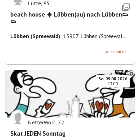
Lütte
,
65
beach house ☀️ Lübben(au) nach Lübben👟
👟
Lübben (Spreewald)
,
15907 Lübben (Spreewald),
Deutschland
AUSGEBUCHT
So, 09.08.2026
13:00
NetterWolf
,
72
Skat JEDEN Sonntag