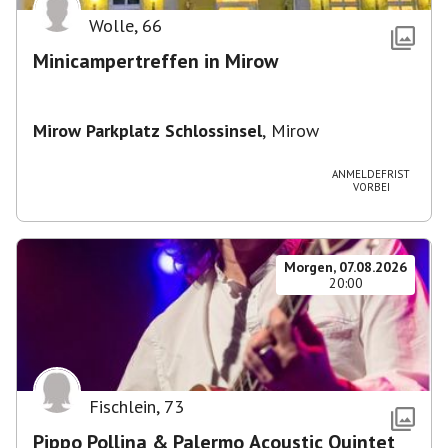
Wolle
,
66
Minicampertreffen in Mirow
Mirow Parkplatz Schlossinsel
,
Mirow
ANMELDEFRIST
VORBEI
Morgen, 07.08.2026
20:00
Fischlein
,
73
Pippo Pollina & Palermo Acoustic Quintet