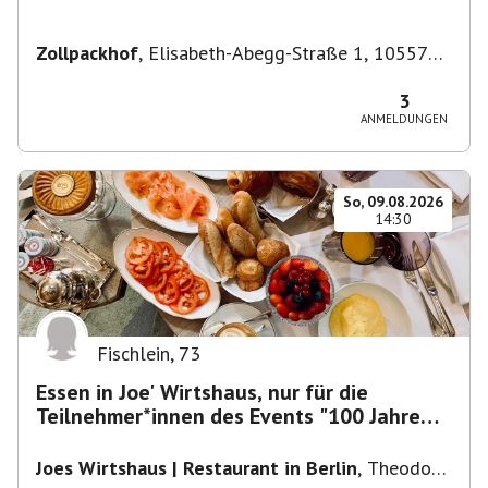
Zollpackhof
,
Elisabeth-Abegg-Straße 1, 10557
Berlin, Deutschland
3
ANMELDUNGEN
So, 09.08.2026
14:30
Fischlein
,
73
Essen in Joe' Wirtshaus, nur für die
Teilnehmer*innen des Events "100 Jahre
Funkturm"
Joes Wirtshaus | Restaurant in Berlin
,
Theodor-