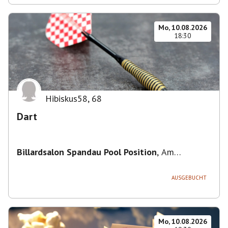
Mo, 10.08.2026
18:30
Hibiskus58
,
68
Dart
Billardsalon Spandau Pool Position
,
Am
Juliusturm 31, 13599 Berlin, Deutschland
AUSGEBUCHT
Mo, 10.08.2026