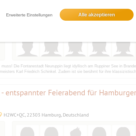
👟 nach Neuruppin
Bestätigungsevent
Alle akzeptieren
Erweiterte Einstellungen
16816 Neuruppin, Deutschland
s! Die Fontanestadt Neuruppin liegt idyllisch am Ruppiner See in Brandenb
sters Karl Friedrich Schinkel. Zudem ist sie berühmt für ihre klassizistisch
k - entspannter Feierabend für Hamburge
H2WC+QC, 22303 Hamburg, Deutschland