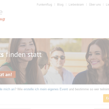
Funkenflug
Blog
Liebeskram
Über uns
Li
ts
finden statt
zt an!
de mich an
? Wie
erstelle ich mein eigenes Event
und bestimme so wer teilni
E