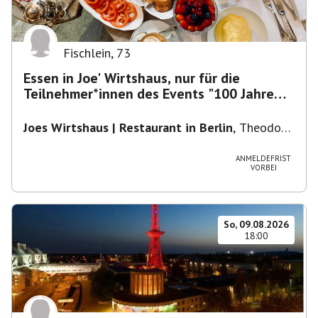
Fischlein
,
73
Essen in Joe' Wirtshaus, nur für die
Teilnehmer*innen des Events "100 Jahre
Funkturm"
Joes Wirtshaus | Restaurant in Berlin
,
Theodor-
Heuss-Platz 10, 14052 Berlin, U Theodor- Heuss
-Platz
ANMELDEFRIST
VORBEI
So, 09.08.2026
18:00