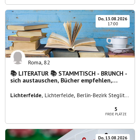
Do, 13.08.2026
17:00
Roma
,
82
📚 LITERATUR 📚 STAMMTISCH - BRUNCH -
sich austauschen, Bücher empfehlen,
Lesen/Vorlesen
Lichterfelde
,
Lichterfelde, Berlin-Bezirk Steglitz-
Zehlendorf, Deutschland
5
FREIE PLÄTZE
Do, 13.08.2026