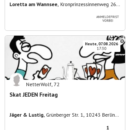
Loretta am Wannsee
,
Kronprinzessinnenweg 260,
14109 Berlin, Deutschland
ANMELDEFRIST
VORBEI
Heute, 07.08.2026
17:30
NetterWolf
,
72
Skat JEDEN Freitag
Jäger & Lustig
,
Grünberger Str. 1, 10243 Berlin-
Bezirk Friedrichshain-Kreuzberg, Deutschland
1