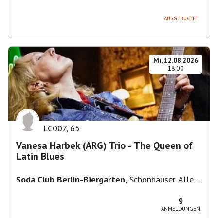
236, 13051 Berlin-Bezirk Lichtenberg,
Deutschland
AUSGEBUCHT
Mi, 12.08.2026
18:00
LC007
,
65
Vanesa Harbek (ARG) Trio - The Queen of
Latin Blues
Soda Club Berlin-Biergarten
,
Schönhauser Allee
36, 10435 Berlin, Deutschland
9
ANMELDUNGEN