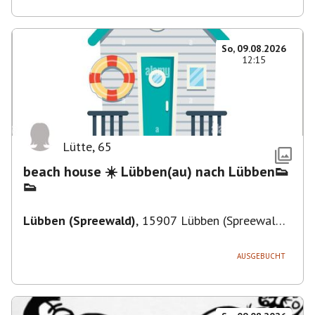
So, 09.08.2026
12:15
Lütte
,
65
beach house ☀️ Lübben(au) nach Lübben👟
👟
Lübben (Spreewald)
,
15907 Lübben (Spreewald),
Deutschland
AUSGEBUCHT