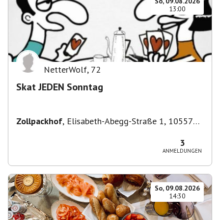
So, 09.08.2026
13:00
NetterWolf
,
72
Skat JEDEN Sonntag
Zollpackhof
,
Elisabeth-Abegg-Straße 1, 10557
Berlin, Deutschland
3
ANMELDUNGEN
So, 09.08.2026
14:30