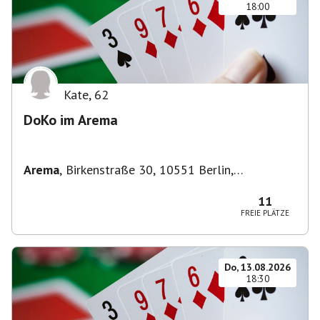
18:00
Kate
,
62
DoKo im Arema
Arema
,
Birkenstraße 30, 10551 Berlin,
Deutschland
11
FREIE PLÄTZE
Do, 13.08.2026
18:30