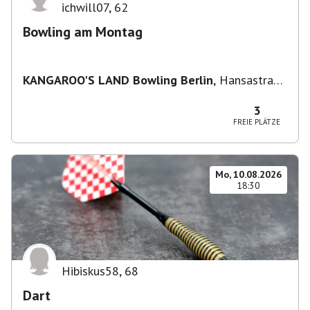
ichwill07
,
62
Bowling am Montag
KANGAROO'S LAND Bowling Berlin
,
Hansastraße
236, 13051 Berlin-Bezirk Lichtenberg,
Deutschland
3
FREIE PLÄTZE
Mo, 10.08.2026
18:30
Hibiskus58
,
68
Dart