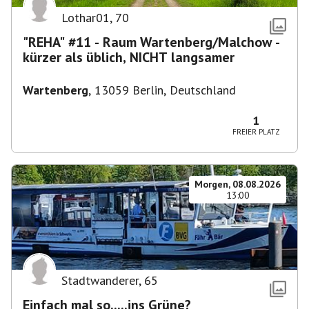
Lothar01
,
70
"REHA" #11 - Raum Wartenberg/Malchow -
kürzer als üblich, NICHT langsamer
Wartenberg
,
13059 Berlin, Deutschland
1
FREIER PLATZ
Morgen, 08.08.2026
13:00
Stadtwanderer
,
65
Einfach mal so.....ins Grüne?