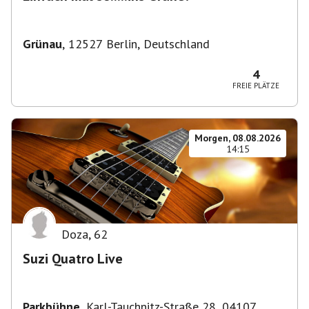
Grünau
,
12527 Berlin, Deutschland
4
FREIE PLÄTZE
Morgen, 08.08.2026
14:15
Doza
,
62
Suzi Quatro Live
Parkbühne
,
Karl-Tauchnitz-Straße 28, 04107