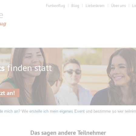
Funkenflug
Blog
Liebeskram
Über uns
Li
ts
finden statt
zt an!
de mich an
? Wie
erstelle ich mein eigenes Event
und bestimme so wer teilni
Das sagen andere Teilnehmer