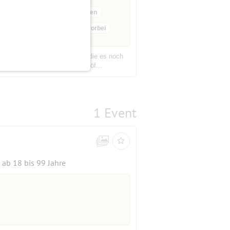
14 Anmeldungen
Anmeldefrist vorbei
atz Factory Hasselbrook. Für die es noch
zt seit dem 17.06. wieder geöf...
1 Event
ab 18 bis 99 Jahre