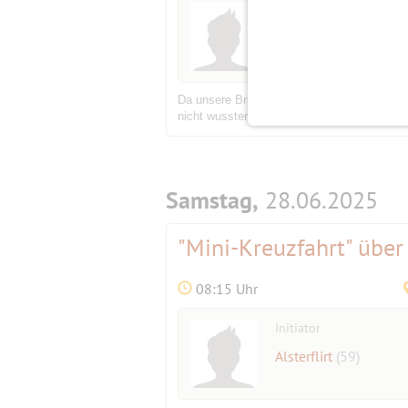
Initiator
Alsterflirt
(59)
Da unsere Brunch-Stammlokalität Altes Mäd
nicht wussten: Die Factory Hasselbrook wa
Samstag,
28.06.2025
"Mini-Kreuzfahrt" über
08:15 Uhr
Initiator
Alsterflirt
(59)