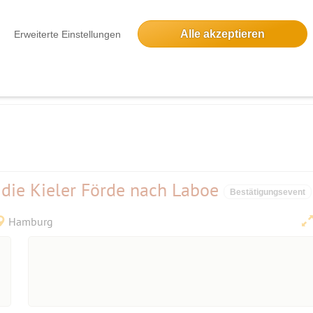
Alle akzeptieren
Erweiterte Einstellungen
chen sich noch bis Anfang Oktober eine Sommerpause gönnt - heute als Ers
r mehr als 10 Monate aufgrund von Konzessionsentzug geschlossen und hat jet
 die Kieler Förde nach Laboe
Bestätigungsevent
Hamburg