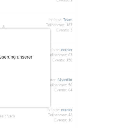
Events:
1
Initiator:
Team
Teilnehmer:
187
. ⚠️
Events:
3
Initiator:
nouser
Teilnehmer:
67
en,
sserung unserer
Events:
150
Initiator:
Alsterflirt
Teilnehmer:
56
tags) in
Events:
64
Initiator:
nouser
Teilnehmer:
42
esichtern
Events:
16