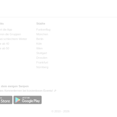
cks
Städte
rt die App
Funkenflug
eren die Gruppen
München
bei schlechtem Wetter
Berlin
e ab 40
Köln
e ab 50
Wien
Stuttgart
Dresden
Frankfurt
Nürnberg
t dem ewigen Swipen
tes Kennenlernen bei kostenlosen Events! 🎉
© 2010 - 2026