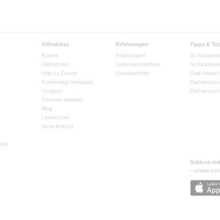
Hilfreiches
Erfahrungen
Tipps & Tri
Kosten
Erfahrungen
So funktionie
Hilfebereich
Liebesgeschichten
So funktioni
Hilfe zu Events
Eventberichte
Date-Ideen 
Funkenflug Netiquette
Partnersuch
Gruppen
Partnersuch
Freunde einladen
Blog
Liebeskram
Neue Ansicht
ion)
Schluss mi
– erlebe ech