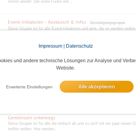
immer wieder: Der erste Funke ent...
Event-Initiatoren – Austausch & Infos
Bestätigungsgruppe
Diese Gruppe ist für alle Event-Initiatoren und jene, die es werden wollen
Wichtig: Diese Gruppe ist aussc...
Impressum
|
Datenschutz
haSi's
Unser Ziel bei: Klönschnack, Action, Spiel, Sport, Spaß, Spannung, Grill
okies und andere technische Lösungen zur Analyse und Verbe
Kochen, Unternehmungen, Fahrradtou...
Website.
Brunch-Gruppe
Alle akzeptieren
Erweiterte Einstellungen
Wir treffen uns ungefähr alle 4-8 Wochen immer sonntags (oder ggf. feier
zentralen Lokalitäten im Bere...
Gemeinsam unterwegs
Diese Gruppe ist für alle die einfach ab und zu sich mit ein paar neuen G
treffen wollen. Hier werden...