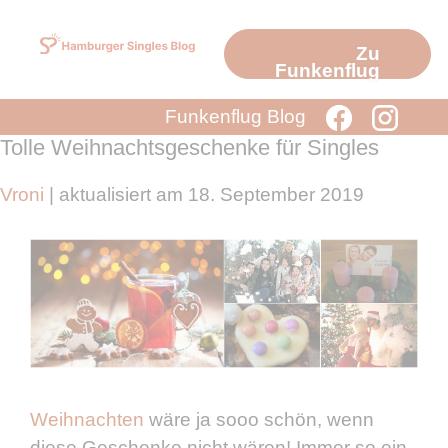
Zum
Inhalt
Zu
springen
Funkenflug
Funkenflug Blog
Tolle Weihnachtsgeschenke für Singles
Vroni
| aktualisiert am 18. September 2019
Weihnachten
wäre ja sooo schön, wenn
diese Geschenke nicht wären! Immer so ein