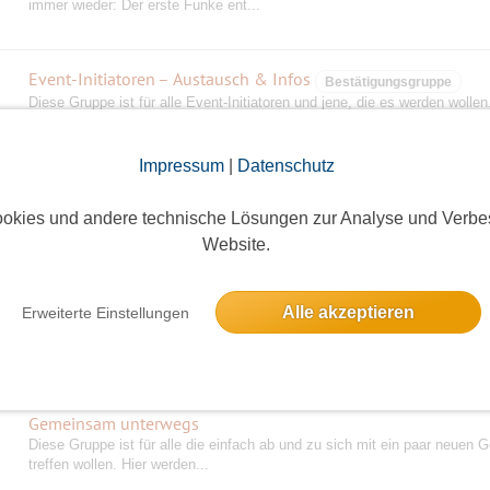
immer wieder: Der erste Funke ent...
Event-Initiatoren – Austausch & Infos
Bestätigungsgruppe
Diese Gruppe ist für alle Event-Initiatoren und jene, die es werden wollen
Wichtig: Diese Gruppe ist aussc...
Impressum
|
Datenschutz
haSi's
Unser Ziel bei: Klönschnack, Action, Spiel, Sport, Spaß, Spannung, Grill
okies und andere technische Lösungen zur Analyse und Verbe
Kochen, Unternehmungen, Fahrradtou...
Website.
Brunch-Gruppe
Alle akzeptieren
Erweiterte Einstellungen
Wir treffen uns ungefähr alle 4-8 Wochen immer sonntags (oder ggf. feier
zentralen Lokalitäten im Bere...
Gemeinsam unterwegs
Diese Gruppe ist für alle die einfach ab und zu sich mit ein paar neuen G
treffen wollen. Hier werden...