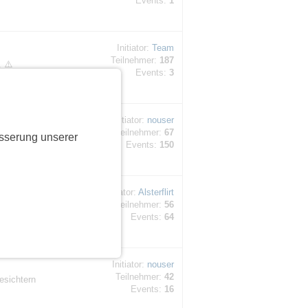
Events:
1
Initiator:
Team
Teilnehmer:
187
. ⚠️
Events:
3
Initiator:
nouser
Teilnehmer:
67
en,
sserung unserer
Events:
150
Initiator:
Alsterflirt
Teilnehmer:
56
tags) in
Events:
64
Initiator:
nouser
Teilnehmer:
42
esichtern
Events:
16