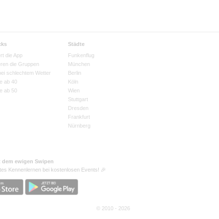
cks
Städte
rt die App
Funkenflug
eren die Gruppen
München
bei schlechtem Wetter
Berlin
e ab 40
Köln
e ab 50
Wien
Stuttgart
Dresden
Frankfurt
Nürnberg
t dem ewigen Swipen
tes Kennenlernen bei kostenlosen Events! 🎉
© 2010 - 2026