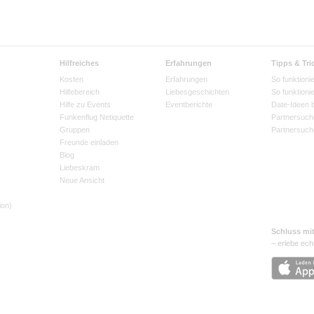
Hilfreiches
Erfahrungen
Tipps & Tri
Kosten
Erfahrungen
So funktionie
Hilfebereich
Liebesgeschichten
So funktioni
Hilfe zu Events
Eventberichte
Date-Ideen 
Funkenflug Netiquette
Partnersuch
Gruppen
Partnersuch
Freunde einladen
Blog
Liebeskram
Neue Ansicht
ion)
Schluss mi
– erlebe ech