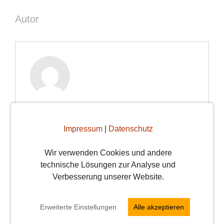
Autor
Verena
Ich bin Verena, 28 Jahre alt und ich
Impressum
|
Datenschutz
liebe es in diversen Cafés,
Wir verwenden Cookies und andere
Restaurants, Bars und Clubs
technische Lösungen zur Analyse und
unterwegs zu sein. Gerne gebe ich
Verbesserung unserer Website.
ein paar meiner Erfahrungen an Euch
weiter und hoffe Euch damit Euren
Erweiterte Einstellungen
Alle akzeptieren
Alltag etwas zu versüßen. Bei Fragen