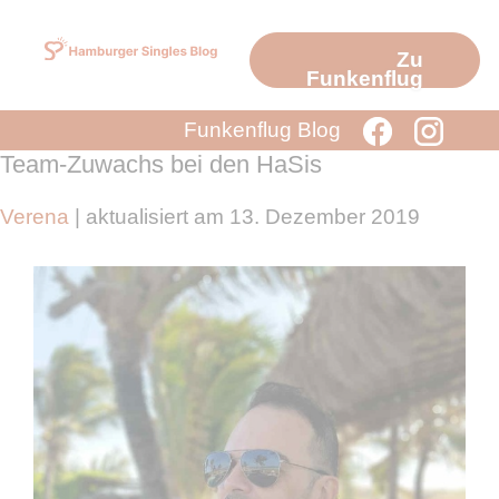
Zum
Inhalt
Zu
springen
Funkenflug
Funkenflug Blog
Team-Zuwachs bei den HaSis
Verena
| aktualisiert am 13. Dezember 2019