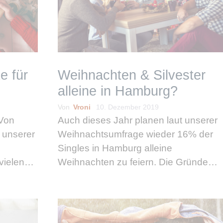
e für
Weihnachten & Silvester
alleine in Hamburg?
Von
Vroni
10. Dezember 2019
 Von
Auch dieses Jahr planen laut unserer
 unserer
Weihnachtsumfrage wieder 16% der
Singles in Hamburg alleine
vielen
Weihnachten zu feiern. Die Gründe
 die wir
sind so verschieden wie die
und die
Hamburger Singles selbst. Bei den
meisten wohnt die Familie zu weit weg
nige sind
und der Weg nach …
weiterlesen