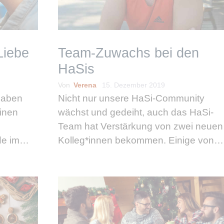
Liebe
Team-Zuwachs bei den
HaSis
Von
Verena
15. Dezember 2019
haben
Nicht nur unsere HaSi-Community
inen
wächst und gedeiht, auch das HaSi-
Team hat Verstärkung von zwei neuen
de im
Kolleg*innen bekommen. Einige von
Euch kennen mich vielleicht schon
mit euch
von dem ein oder anderen Blog-
 euer
Artikel. Unserem zweiten neuen
Kollegen Claudio, der die Strippen
eher hinter den …
weiterlesen