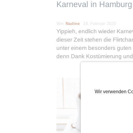
Karneval in Hamburg
Von
Nadine
18. Februar 2020
Yippieh, endlich wieder Karnev
dieser Zeit stehen die Flirtch
unter einem besonders guten 
denn Dank Kostümierung und
fallen die Hemmungen beim Fl
Ansprechen und Tanzen gleich
schneller als sonst. Wem von
noch die passende Kostümid
Wir verwenden Co
weiterlesen