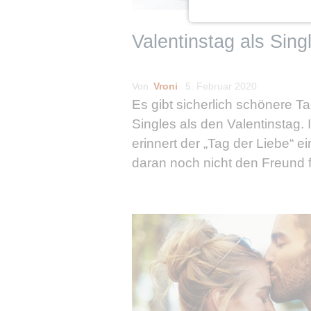
Valentinstag als Sing
Von
Vroni
5. Februar 2020
Es gibt sicherlich schönere Ta
Singles als den Valentinstag.
erinnert der „Tag der Liebe“ e
daran noch nicht den Freund 
Leben gefunden zu haben. Na
gibt einem der treue Begleiter 
Pfoten auch viel Liebe und …
weiterlesen