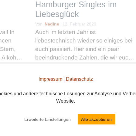
Hamburger Singles im
Liebesglück
Von
Nadine
12. Februar 2020
al! In
Auch im letzten Jahr ist
ancen
liebestechnisch wieder so einiges bei
Stern,
euch passiert. Hier sind ein paar
 Alkohol
beeindruckende Zahlen, die wir euch
irten,
nicht vorenthalten wollen: Bei den
 viel
Hamburger Singles gab es über
Impressum
|
Datenschutz
 euch
20.700 Matches, es wurden fast
ee …
149.000 Smiles und über …
okies und andere technische Lösungen zur Analyse und Verbe
weiterlesen
Website.
Erweiterte Einstellungen
Alle akzeptieren