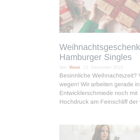
Weihnachtsgeschenk
Hamburger Singles
Von
Vroni
12. Dezember 2019
Besinnliche Weihnachtszeit?
wegen! Wir arbeiten gerade in
Entwicklerschmiede noch mit
Hochdruck am Feinschliff der 
kleinen Weihnachtsgeschenke,
uns für Euch überlegt haben 
Euch noch mehr Flirt & Event
Vergnügen bereiten sollen. Ei