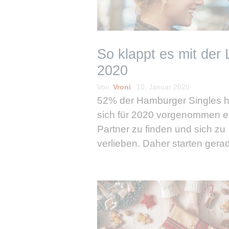
So klappt es mit der 
2020
Von
Vroni
10. Januar 2020
52% der Hamburger Singles 
sich für 2020 vorgenommen e
Partner zu finden und sich zu
verlieben. Daher starten gera
Januar viele Singles mit der
Partnersuche in Hamburg. Da
dieser Vorsatz gelingt und ihr
Herzblatt findet, verraten …
weiterlesen