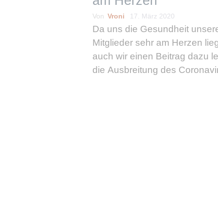
am Herzen
Von
Vroni
17. März 2020
Da uns die Gesundheit unser
Mitglieder sehr am Herzen lieg
auch wir einen Beitrag dazu le
die Ausbreitung des Coronavi
(Covid-19) zu schwächen und
Gesundheitssystem zu entlas
arbeiten deshalb aktuell von
aus. Natürlich lassen wir euc
weiterlesen