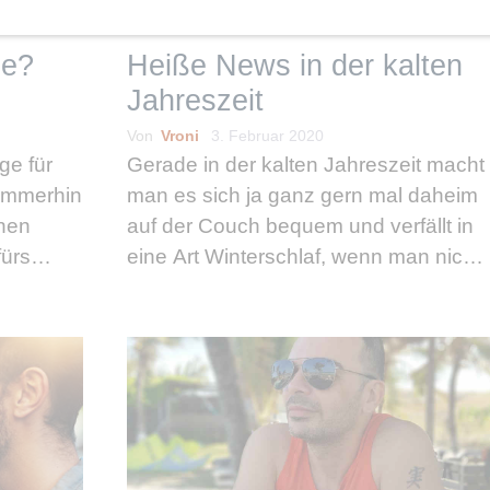
le?
Heiße News in der kalten
Jahreszeit
Von
Vroni
3. Februar 2020
ge für
Gerade in der kalten Jahreszeit macht
 Immerhin
man es sich ja ganz gern mal daheim
inen
auf der Couch bequem und verfällt in
fürs
eine Art Winterschlaf, wenn man nicht
türlich
noch an seinen Vorsätzen festhält und
auf vier
brav ins Fitnessstudio geht. Das muss
aber …
weiterlesen