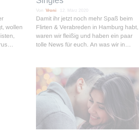
Singles
Von
Vroni
12. März 2020
er
Damit ihr jetzt noch mehr Spaß beim
t, wollen
Flirten & Verabreden in Hamburg habt,
isten,
waren wir fleißig und haben ein paar
rus
tolle News für euch. An was wir in
 das
letzter Zeit so gearbeitet haben,
ten und
welche neuen Flirt-Funktionen bereits
 zuhause
live sind und …
weiterlesen
h …