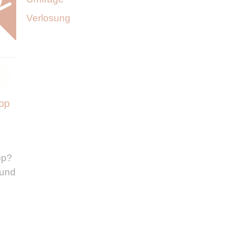
Verlosung
App
pp?
 und