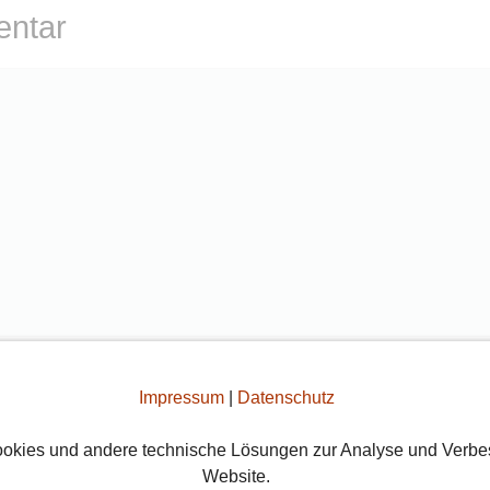
entar
Impressum
|
Datenschutz
 E-Mail, Webseite und Inhalt, damit wir den Überbli
okies und andere technische Lösungen zur Analyse und Verbe
tlichte Kommentare behalten. Für detaillierte
Website.