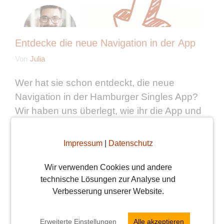
Entdecke die neue Navigation in der App
Von
Julia
Wer hat sie schon entdeckt, die neue
Navigation in der Hamburger Singles App?
Wir haben uns überlegt, wie ihr die App und
unsere WebApp noch einfacher und intuitiver
nutzen könnt. ...
weiterlesen
Impressum
|
Datenschutz
Wir erfüllen eure Wünsche – News zum
Wir verwenden Cookies und andere
Beziehungsstatus
technische Lösungen zur Analyse und
Verbesserung unserer Website.
Von
Julia
Tada! Es sind zwar noch 2 Monate bis
Erweiterte Einstellungen
Alle akzeptieren